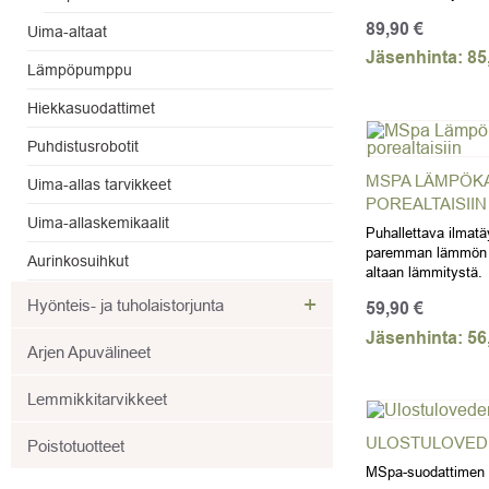
89,90
€
Uima-altaat
Jäsenhinta:
85
Lämpöpumppu
Hiekkasuodattimet
Puhdistusrobotit
MSPA LÄMPÖKA
Uima-allas tarvikkeet
POREALTAISIIN
Uima-allaskemikaalit
Puhallettava ilmatä
paremman lämmön s
Aurinkosuihkut
altaan lämmitystä.
+
Hyönteis- ja tuholaistorjunta
59,90
€
Jäsenhinta:
56
Arjen Apuvälineet
Lemmikkitarvikkeet
ULOSTULOVEDE
Poistotuotteet
MSpa-suodattimen ul