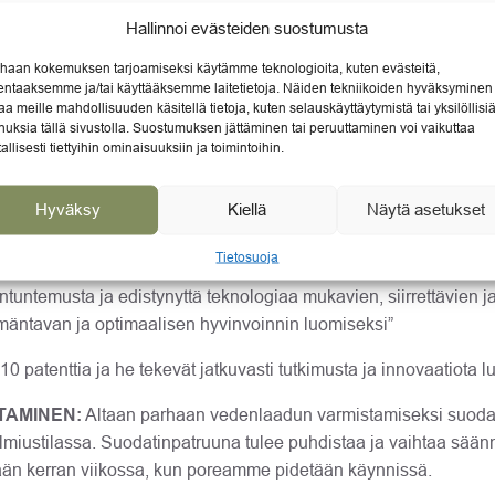
e ulkoporeallassarjan malleihin
Allasosa MSpa Urban ulkoporeallassa
Hallinnoi evästeiden suostumusta
(esim. Vito).
haan kokemuksen tarjoamiseksi käytämme teknologioita, kuten evästeitä,
lentaaksemme ja/tai käyttääksemme laitetietoja. Näiden tekniikoiden hyväksyminen
299,00
€
aa meille mahdollisuuden käsitellä tietoja, kuten selauskäyttäytymistä tai yksilöllisi
0,05
€
Jäsenhinta:
284,05
€
nuksia tällä sivustolla. Suostumuksen jättäminen tai peruuttaminen voi vaikuttaa
tallisesti tiettyihin ominaisuuksiin ja toimintoihin.
Hyväksy
Kiellä
Näytä asetukset
tava siirrettävien ilmatäytteisten altaiden valmistaja. Valikoi
apiaan.
Tietosuoja
tuntemusta ja edistynyttä teknologiaa mukavien, siirrettävien 
ämäntavan ja optimaalisen hyvinvoinnin luomiseksi”
10 patenttia ja he tekevät jatkuvasti tutkimusta ja innovaatiota l
TAMINEN:
Altaan parhaan vedenlaadun varmistamiseksi suodatu
almiustilassa. Suodatinpatruuna tulee puhdistaa ja vaihtaa säänn
ään kerran viikossa, kun poreamme pidetään käynnissä.