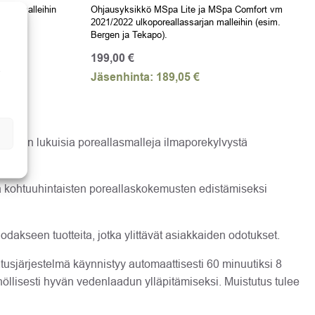
rjan malleihin
Ohjausyksikkö MSpa Lite ja MSpa Comfort vm
2021/2022 ulkoporeallassarjan malleihin (esim.
Bergen ja Tekapo).
199,00
€
ä
Jäsenhinta:
189,05
€
massa on lukuisia poreallasmalleja ilmaporekylvystä
ja kohtuuhintaisten poreallaskokemusten edistämiseksi
uodakseen tuotteita, jotka ylittävät asiakkaiden odotukset.
sjärjestelmä käynnistyy automaattisesti 60 minuutiksi 8
öllisesti hyvän vedenlaadun ylläpitämiseksi. Muistutus tulee