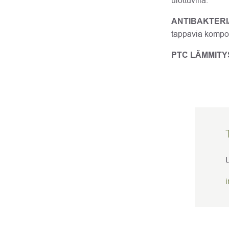
ulottuvilla.
ANTIBAKTERI
tappavia kompon
PTC LÄMMITY
U
i