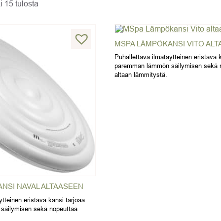
i 15 tulosta
MSPA LÄMPÖKANSI VITO AL
Puhallettava ilmatäytteinen eristävä 
paremman lämmön säilymisen sekä 
altaan lämmitystä.
NSI NAVAL ALTAASEEN
ytteinen eristävä kansi tarjoaa
äilymisen sekä nopeuttaa