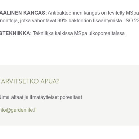
AALINEN KANGAS:
Antibakteerinen kangas on levitetty MSp
entteja, jotka vähentävät 99% bakteerien lisääntymistä. ISO 2
STEKNIIKKA:
Tekniikka kaikissa MSpa ulkoporealtaissa.
TARVITSETKO APUA?
ima-altaat ja ilmatäytteiset porealtaat
nfo@gardenlife.fi