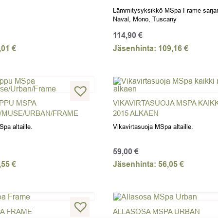
Lämmitysyksikkö MSpa Frame sarjan 
Naval, Mono, Tuscany
114,90
€
,01
€
Jäsenhinta:
109,16
€
PPU MSPA
VIKAVIRTASUOJA MSPA KAIKK
E/MUSE/URBAN/FRAME
2015 ALKAEN
a altaille.
Vikavirtasuoja MSpa altaille.
59,00
€
,55
€
Jäsenhinta:
56,05
€
PA FRAME
ALLASOSA MSPA URBAN