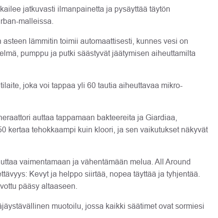
kailee jatkuvasti ilmanpainetta ja pysäyttää täytön
Urban-malleissa.
asteen lämmitin toimii automaattisesti, kunnes vesi on
elmä, pumppu ja putki säästyvät jäätymisen aiheuttamilta
ite, joka voi tappaa yli 60 tautia aiheuttavaa mikro-
eraattori auttaa tappamaan bakteereita ja Giardiaa,
 50 kertaa tehokkaampi kuin kloori, ja sen vaikutukset näkyvät
 auttaa vaimentamaan ja vähentämään melua. All Around
ttävyys: Kevyt ja helppo siirtää, nopea täyttää ja tyhjentää.
ivottu pääsy altaaseen.
jäystävällinen muotoilu, jossa kaikki säätimet ovat sormiesi