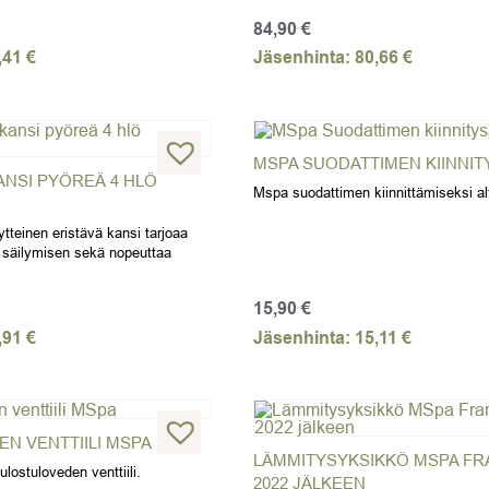
84,90
€
,41
€
Jäsenhinta:
80,66
€
MSPA SUODATTIMEN KIINNI
NSI PYÖREÄ 4 HLÖ
Mspa suodattimen kiinnittämiseksi a
ytteinen eristävä kansi tarjoaa
äilymisen sekä nopeuttaa
15,90
€
,91
€
Jäsenhinta:
15,11
€
N VENTTIILI MSPA
LÄMMITYSYKSIKKÖ MSPA FR
ostuloveden venttiili.
2022 JÄLKEEN