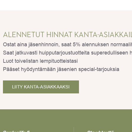
ALENNETUT HINNAT KANTA-ASIAKKAI
Ostat aina jäsenhinnoin, saat 5% alennuksen normaalihi
Saat jatkuvasti huipputarjoustuotteita superedulliseen 
Luot toivelistan lempituotteistasi
Pääset hyödyntämään jäsenien special-tarjouksia
LIITY KANTA-ASIAKKAAKSI