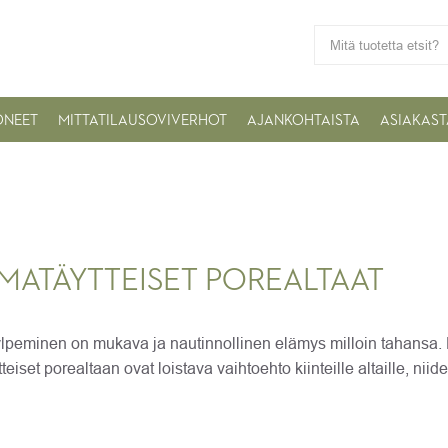
ONEET
MITTATILAUSOVIVERHOT
AJANKOHTAISTA
ASIAKAST
LMATÄYTTEISET POREALTAAT
lpeminen on mukava ja nautinnollinen elämys milloin tahansa. R
teiset porealtaan ovat loistava vaihtoehto kiinteille altaille, niide