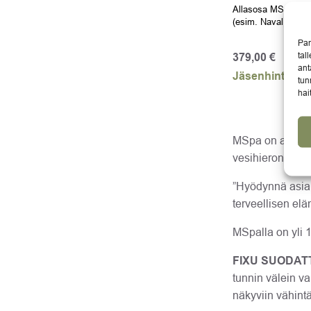
Allasosa MSpa Fram
(esim. Naval).
Par
tal
379,00
€
ant
Jäsenhinta:
36
tun
hai
MSpa on alan joh
vesihierontater
”Hyödynnä asian
terveellisen el
MSpalla on yli 1
FIXU SUODAT
tunnin välein v
näkyviin vähint