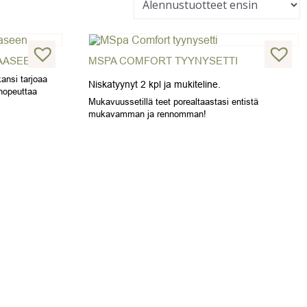
TAASEEN
MSPA COMFORT TYYNYSETTI
kansi tarjoaa
Niskatyynyt 2 kpl ja mukiteline.
nopeuttaa
Mukavuussetillä teet porealtaastasi entistä
mukavamman ja rennomman!