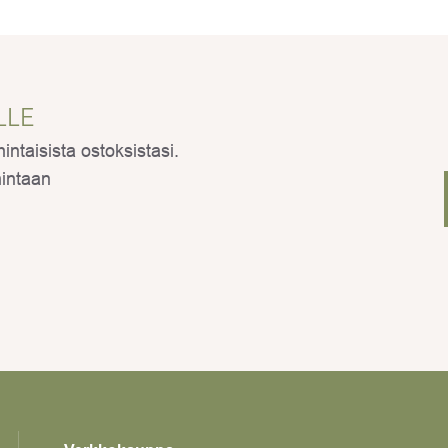
LLE
ntaisista ostoksistasi.
hintaan