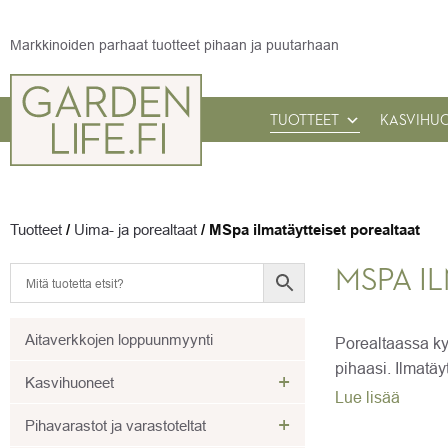
Markkinoiden parhaat tuotteet pihaan ja puutarhaan
TUOTTEET
KASVIHU
Tuotteet
/
Uima- ja porealtaat
/
MSpa ilmatäytteiset porealtaat
MSPA I
Aitaverkkojen loppuunmyynti
Porealtaassa ky
pihaasi. Ilmatäyt
+
Kasvihuoneet
Lue lisää
+
Pihavarastot ja varastoteltat