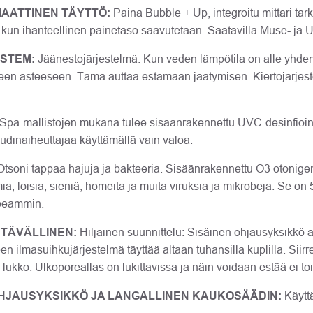
AATTINEN TÄYTTÖ:
Paina Bubble + Up, integroitu mittari tark
, kun ihanteellinen painetaso saavutetaan. Saatavilla Muse- ja 
YSTEM:
Jäänestojärjestelmä. Kun veden lämpötila on alle yhden 
een asteeseen. Tämä auttaa estämään jäätymisen. Kiertojärjest
a-mallistojen mukana tulee sisäänrakennettu UVC-desinfiointila
audinaiheuttajaa käyttämällä vain valoa.
tsoni tappaa hajuja ja bakteeria. Sisäänrakennettu O3 otonigen
a, loisia, sieniä, homeita ja muita viruksia ja mikrobeja. Se on
peammin.
TÄVÄLLINEN:
Hiljainen suunnittelu: Sisäinen ohjausyksikkö
en ilmasuihkujärjestelmä täyttää altaan tuhansilla kuplilla. Siirre
 lukko: Ulkoporeallas on lukittavissa ja näin voidaan estää ei to
OHJAUSYKSIKKÖ JA LANGALLINEN KAUKOSÄÄDIN:
Käyttä