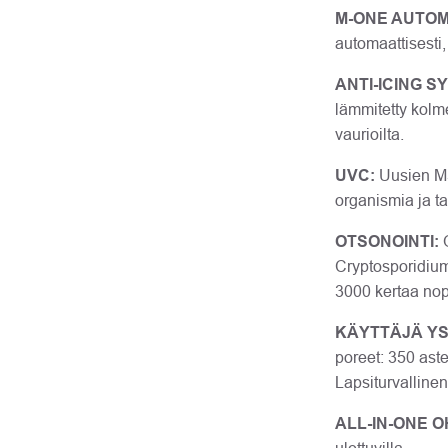
M-ONE AUTOM
automaattisesti
ANTI-ICING S
lämmitetty kolm
vaurioilta.
UVC:
Uusien MSp
organismia ja t
OTSONOINTI:
O
Cryptosporidiumi
3000 kertaa no
KÄYTTÄJÄ YS
poreet: 350 aste
Lapsiturvallinen
ALL-IN-ONE 