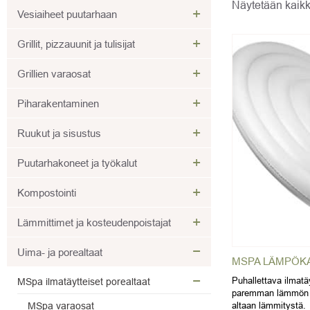
Näytetään kaikk
+
Vesiaiheet puutarhaan
+
Grillit, pizzauunit ja tulisijat
+
Grillien varaosat
+
Piharakentaminen
+
Ruukut ja sisustus
+
Puutarhakoneet ja työkalut
+
Kompostointi
+
Lämmittimet ja kosteudenpoistajat
−
Uima- ja porealtaat
MSPA LÄMPÖKA
−
Puhallettava ilmatä
MSpa ilmatäytteiset porealtaat
paremman lämmön s
altaan lämmitystä.
MSpa varaosat