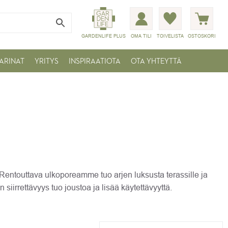
GARDENLIFE PLUS
OMA TILI
TOIVELISTA
OSTOSKORI
ARINAT
YRITYS
INSPIRAATIOTA
OTA YHTEYTTÄ
entouttava ulkoporeamme tuo arjen luksusta terassille ja
n siirrettävyys tuo joustoa ja lisää käytettävyyttä.