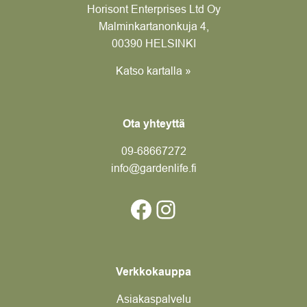
Horisont Enterprises Ltd Oy
Malminkartanonkuja 4,
00390 HELSINKI
Katso kartalla »
Ota yhteyttä
09-6866
7272
info@gardenlife.fi
Facebook
Instagram
Verkkokauppa
Asiakaspalvelu