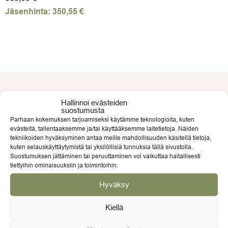
Jäsenhinta:
350,55
€
Hallinnoi evästeiden
suostumusta
Parhaan kokemuksen tarjoamiseksi käytämme teknologioita, kuten
evästeitä, tallentaaksemme ja/tai käyttääksemme laitetietoja. Näiden
tekniikoiden hyväksyminen antaa meille mahdollisuuden käsitellä tietoja,
kuten selauskäyttäytymistä tai yksilöllisiä tunnuksia tällä sivustolla.
Suostumuksen jättäminen tai peruuttaminen voi vaikuttaa haitallisesti
tiettyihin ominaisuuksiin ja toimintoihin.
Hyväksy
Kiellä