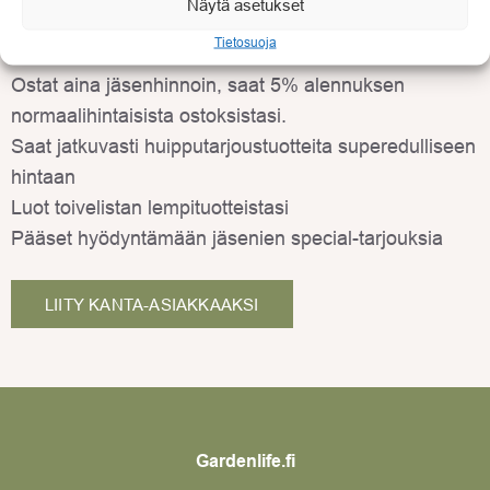
Näytä asetukset
ALENNETUT HINNAT KANTA-
Tietosuoja
ASIAKKAILLE
Ostat aina jäsenhinnoin, saat 5% alennuksen
normaalihintaisista ostoksistasi.
Saat jatkuvasti huipputarjoustuotteita superedulliseen
hintaan
Luot toivelistan lempituotteistasi
Pääset hyödyntämään jäsenien special-tarjouksia
LIITY KANTA-ASIAKKAAKSI
Gardenlife.fi