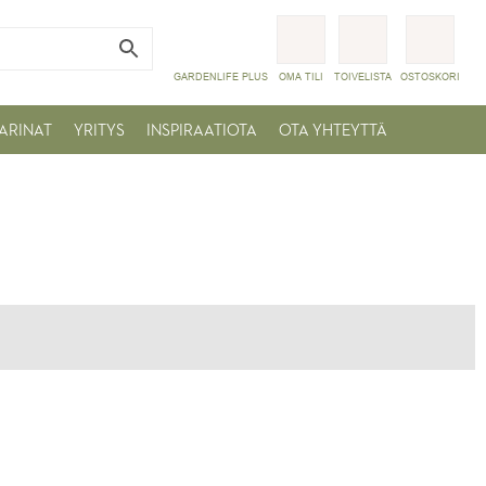
GARDENLIFE PLUS
OMA TILI
TOIVELISTA
OSTOSKORI
ARINAT
YRITYS
INSPIRAATIOTA
OTA YHTEYTTÄ