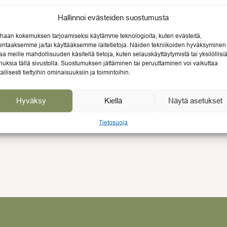
Hallinnoi evästeiden suostumusta
haan kokemuksen tarjoamiseksi käytämme teknologioita, kuten evästeitä,
lentaaksemme ja/tai käyttääksemme laitetietoja. Näiden tekniikoiden hyväksyminen
aa meille mahdollisuuden käsitellä tietoja, kuten selauskäyttäytymistä tai yksilöllisi
nuksia tällä sivustolla. Suostumuksen jättäminen tai peruuttaminen voi vaikuttaa
LLE
tallisesti tiettyihin ominaisuuksiin ja toimintoihin.
ntaisista ostoksistasi.
hintaan
Hyväksy
Kiellä
Näytä asetukset
Tietosuoja