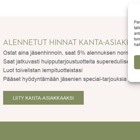
Par
tal
ant
tun
ALENNETUT HINNAT KANTA-ASIAKKAI
hai
Ostat aina jäsenhinnoin, saat 5% alennuksen normaalihi
Saat jatkuvasti huipputarjoustuotteita superedulliseen 
Luot toivelistan lempituotteistasi
Pääset hyödyntämään jäsenien special-tarjouksia
LIITY KANTA-ASIAKKAAKSI