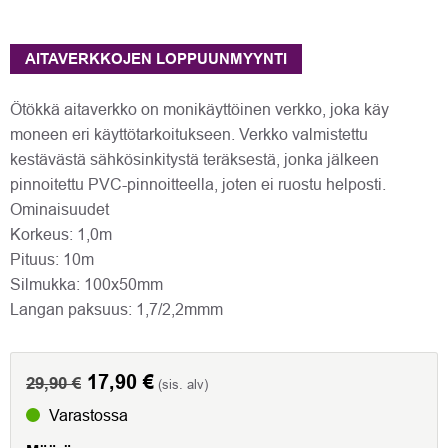
AITAVERKKOJEN LOPPUUNMYYNTI
Ötökkä aitaverkko on monikäyttöinen verkko, joka käy
moneen eri käyttötarkoitukseen. Verkko valmistettu
kestävästä sähkösinkitystä teräksestä, jonka jälkeen
pinnoitettu PVC-pinnoitteella, joten ei ruostu helposti.
Ominaisuudet
Korkeus: 1,0m
Pituus: 10m
Silmukka: 100x50mm
Langan paksuus: 1,7/2,2mmm
Alkuperäinen
17,90
€
Nykyinen
29,90
€
(sis. alv)
hinta
hinta
Varastossa
oli:
on: