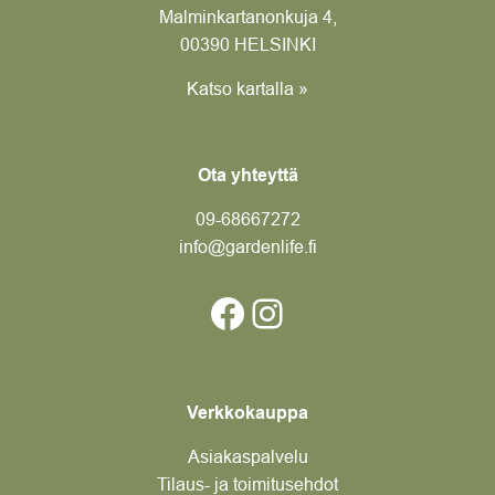
Malminkartanonkuja 4,
00390 HELSINKI
Katso kartalla »
Ota yhteyttä
09-6866
7272
info@gardenlife.fi
Facebook
Instagram
Verkkokauppa
Asiakaspalvelu
Tilaus- ja toimitusehdot