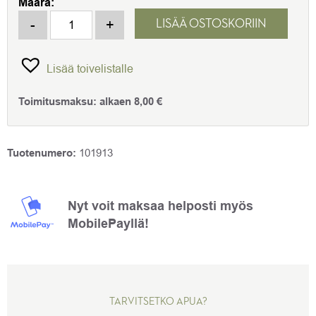
Määrä:
29,90 €.
17,90 €.
Aitaverkko 1,0x10m vihreä 100x50mm määrä
-
+
LISÄÄ OSTOSKORIIN
Lisää toivelistalle
Toimitusmaksu:
alkaen
8,00
€
Tuotenumero:
101913
Nyt voit maksaa helposti myös
MobilePayllä!
TARVITSETKO APUA?