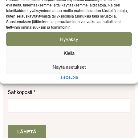
evästeitä, tallentaaksemme ja/tai käyttääksemme laitetietoja. Näiden
tekniikoiden hyväksyminen antaa meille mahdollisuuden käsitellä tietoja,
kuten selauskäyttäytymistä tai yksilöllisiä tunnuksia tällä sivustolla.
Arviosi
*
Suostumuksen jättäminen tai peruuttaminen voi vaikuttaa haitallisesti
tiettyihin ominaisuuksiin ja toimintoihin.
Hyväksy
Kiellä
Nimi
*
Näytä asetukset
Tietosuoja
Sähköposti
*