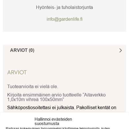
Hyönteis- ja tuholaistorjunta
info@gardenlife.fi
ARVIOT (0)
ARVIOT
Tuotearvioita ei vielä ole.
Kirjoita ensimmäinen arvio tuotteelle “Aitaverkko
1,0x10m vihreä 100x50mm”
Sähköpostiosoitettasi ei julkaista.
Pakolliset kentät on
merkitty
*
Hallinnoi evästeiden
suostumusta
Arvostelusi
*
Parhaan kokemuksen tarjoamiseksi käytämme teknologioita, kuten