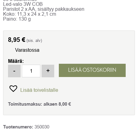
Led-valo 3W COB
Paristot 2 x AA, sisältyy pakkaukseen
Koko
:
11,3 x 24 x 2,1 cm
Paino: 130 g
8,95
€
(sis. alv)
Varastossa
Määrä:
Arjenapu Suurennuslasi led-valolla määrä
-
+
LISÄÄ OSTOSKORIIN
Lisää toivelistalle
Toimitusmaksu:
alkaen
8,00
€
Tuotenumero:
350030