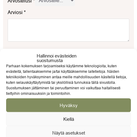
Arvostelusi
*
Arviosi
*
Nimi
*
Hallinnoi evästeiden
suostumusta
Parhaan kokemuksen tarjoamiseksi käytämme teknologioita, kuten
evästeitä, tallentaaksemme ja/tai käyttääksemme laitetietoja. Näiden
tekniikoiden hyväksyminen antaa meille mahdollisuuden käsitellä tietoja,
kuten selauskäyttäytymistä tai yksilöllisiä tunnuksia tällä sivustolla.
Sähköposti
*
Suostumuksen jättäminen tai peruuttaminen voi vaikuttaa haitallisesti
tiettyihin ominaisuuksiin ja toimintoihin.
Hyväksy
Kiellä
Näytä asetukset