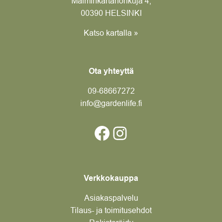
Malminkartanonkuja 4,
00390 HELSINKI
Katso kartalla »
Ota yhteyttä
09-6866
7272
info@gardenlife.fi
Facebook
Instagram
Verkkokauppa
Asiakaspalvelu
Tilaus- ja toimitusehdot