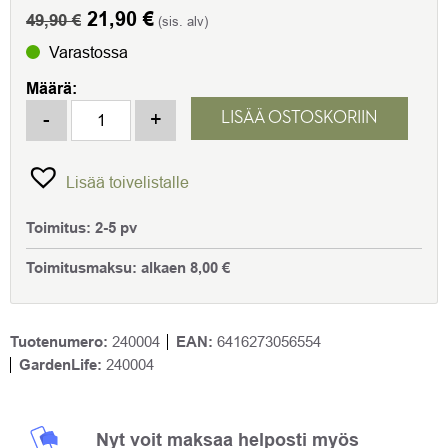
Alkuperäinen
21,90
€
Nykyinen
49,90
€
(sis. alv)
hinta
hinta
Varastossa
oli:
on:
Määrä:
49,90 €.
21,90 €.
Buddyguard tyyny S, 65 x 50 cm harmaa määrä
-
+
LISÄÄ OSTOSKORIIN
Lisää toivelistalle
Toimitus:
2-5 pv
Toimitusmaksu:
alkaen
8,00
€
Tuotenumero:
240004
EAN:
6416273056554
GardenLife:
240004
Nyt voit maksaa helposti myös