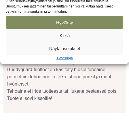
kuten selauskäyttäytymistä tai yksilöllisiä tunnuksia tällä sivustolla.
Suostumuksen jättäminen tai peruuttaminen voi vaikuttaa haitallisesti
Pehmeä Buddyguard-tyyny tarjoaa mukavan
tiettyihin ominaisuuksiin ja toimintoihin.
makuupaikan koirallesi.
Tyynyn sisällä on ihanan muheva 15 cm paksuinen
Hyväksy
täyte ja sen liukumista estävä pohjakangas pitää sen
Kiellä
hyvin paikoillaan.
Tyyny kestää jopa 75 pesukertaa.
Näytä asetukset
Tyynyä on saatavana kolmessa eri koossa (S, M ja L) ja
Tietosuoja
kahdessa eri värissä; harmaana ja mustana. Kaikki
Buddyguard-tuotteet on käsitelty biosiditehoaine
permetriini tehoaineella, joka tuhoaa punkit ja muut
hyönteiset.
Tehoaine ei irtoa tuotteesta tai liukene pestäessä pois.
Tuote ei sovi kissoille!