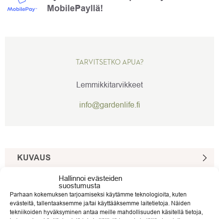
MobilePayllä!
TARVITSETKO APUA?
Lemmikkitarvikkeet
info@gardenlife.fi
KUVAUS
TUOTEVIDEO
Hallinnoi evästeiden
suostumusta
Parhaan kokemuksen tarjoamiseksi käytämme teknologioita, kuten
ARVIOT (0)
evästeitä, tallentaaksemme ja/tai käyttääksemme laitetietoja. Näiden
tekniikoiden hyväksyminen antaa meille mahdollisuuden käsitellä tietoja,