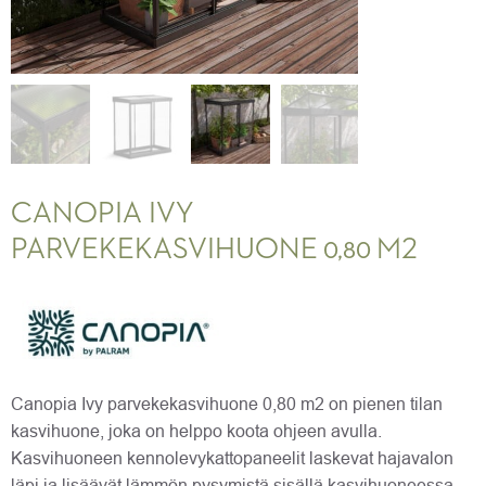
CANOPIA IVY
PARVEKEKASVIHUONE 0,80 M2
Canopia Ivy parvekekasvihuone 0,80 m2 on pienen tilan
kasvihuone, joka on helppo koota ohjeen avulla.
Kasvihuoneen kennolevykattopaneelit laskevat hajavalon
läpi ja lisäävät lämmön pysymistä sisällä kasvihuoneessa.