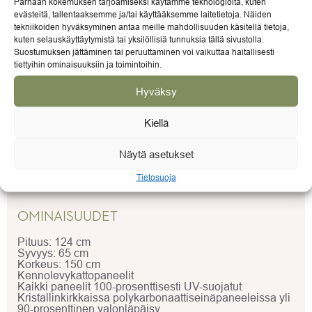
Parhaan kokemuksen tarjoamiseksi käytämme teknologioita, kuten
evästeitä, tallentaaksemme ja/tai käyttääksemme laitetietoja. Näiden
tekniikoiden hyväksyminen antaa meille mahdollisuuden käsitellä tietoja,
Kasvihuoneet ja kasvihuonetarvikkeet
kuten selauskäyttäytymistä tai yksilöllisiä tunnuksia tällä sivustolla.
Suostumuksen jättäminen tai peruuttaminen voi vaikuttaa haitallisesti
info@gardenlife.fi
tiettyihin ominaisuuksiin ja toimintoihin.
Hyväksy
Kiellä
KUVAUS
Näytä asetukset
ARVIOT (0)
Tietosuoja
OMINAISUUDET
Pituus: 124 cm
Syvyys: 65 cm
Korkeus: 150 cm
Kennolevykattopaneelit
Kaikki paneelit 100-prosenttisesti UV-suojatut
Kristallinkirkkaissa polykarbonaattiseinäpaneeleissa yli
90-prosenttinen valonläpäisy