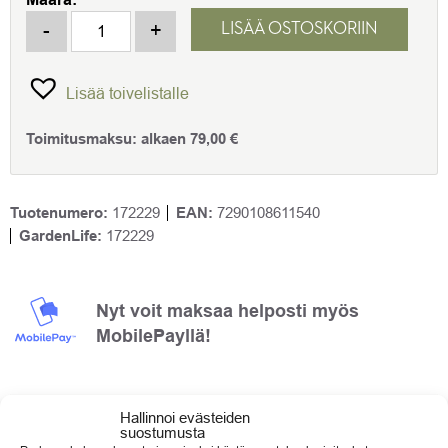
499,00 €.
199,00 €.
Canopia Ivy parvekekasvihuone 0,80 m2 määrä
-
+
LISÄÄ OSTOSKORIIN
Lisää toivelistalle
Toimitusmaksu:
alkaen
79,00
€
Tuotenumero:
172229
EAN:
7290108611540
GardenLife:
172229
Nyt voit maksaa helposti myös
MobilePayllä!
Hallinnoi evästeiden
suostumusta
TARVITSETKO APUA?