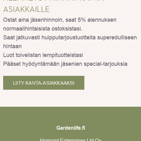
ASIAKKAILLE
Ostat aina jäsenhinnoin, saat 5% alennuksen
normaalihintaisista ostoksistasi.
Saat jatkuvasti huipputarjoustuotteita superedulliseen
hintaan
Luot toivelistan lempituotteistasi
Pääset hyödyntämään jäsenien special-tarjouksia
LIITY KANTA-ASIAKKAAKSI
Gardenlife.fi
Horisont Enterprises Ltd Oy