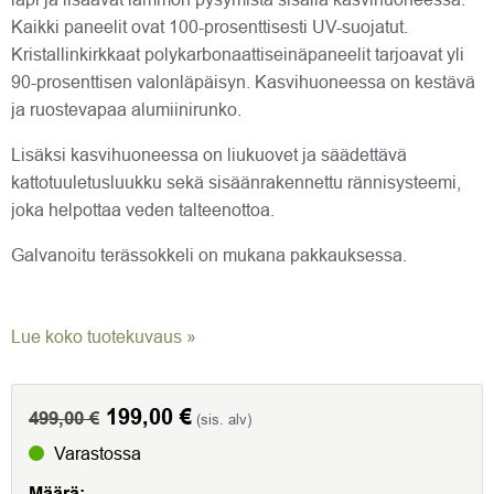
Kaikki paneelit ovat 100-prosenttisesti UV-suojatut.
Kristallinkirkkaat polykarbonaattiseinäpaneelit tarjoavat yli
90-prosenttisen valonläpäisyn. Kasvihuoneessa on kestävä
ja ruostevapaa alumiinirunko.
Lisäksi kasvihuoneessa on liukuovet ja säädettävä
kattotuuletusluukku sekä sisäänrakennettu rännisysteemi,
joka helpottaa veden talteenottoa.
Galvanoitu terässokkeli on mukana pakkauksessa.
Lue koko tuotekuvaus »
Alkuperäinen
199,00
€
Nykyinen
499,00
€
(sis. alv)
hinta
hinta
Varastossa
oli:
on:
Määrä: