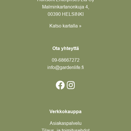
Malminkartanonkuja 4,
00390 HELSINKI
Katso kartalla »
Ota yhteyttä
09-6866
7272
info@gardenlife.fi
Facebook
Instagram
Verkkokauppa
Asiakaspalvelu
Tilaus- ja toimitusehdot