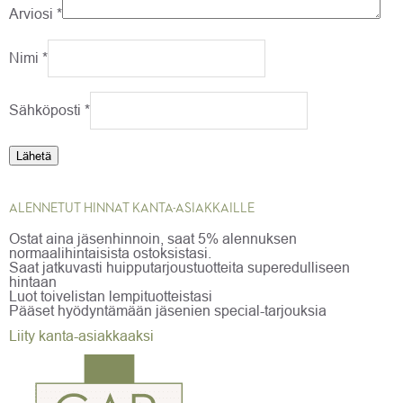
Arviosi
*
Nimi
*
Sähköposti
*
ALENNETUT HINNAT KANTA-ASIAKKAILLE
Ostat aina jäsenhinnoin, saat 5% alennuksen
normaalihintaisista ostoksistasi.
Saat jatkuvasti huipputarjoustuotteita superedulliseen
hintaan
Luot toivelistan lempituotteistasi
Pääset hyödyntämään jäsenien special-tarjouksia
Liity kanta-asiakkaaksi