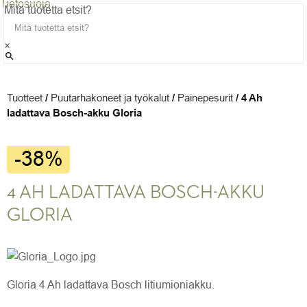
Tietosuoja
Mitä tuotetta etsit?
×
Tuotteet
/
Puutarhakoneet ja työkalut
/
Painepesurit
/
4 Ah
ladattava Bosch-akku Gloria
-38%
4 AH LADATTAVA BOSCH-AKKU
GLORIA
Gloria 4 Ah ladattava Bosch litiumioniakku.