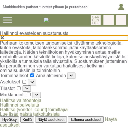
Markkinoiden parhaat tuotteet pihaan ja puutarhaan
Hallinnoi evästeiden suostumusta
Parhaan kokemuksen tarjoamiseksi käytämme teknologioita,
kuten evästeitä, tallentaaksemme ja/tai käyttääksemme
laitetietoja. Näiden tekniikoiden hyväksyminen antaa meille
mahdollisuuden käsitellä tietoja, kuten selauskäyttäytymistä tai
yksilöllisiä tunnuksia tällä sivustolla. Suostumuksen jättäminen
tai peruuttaminen voi vaikuttaa haitallisesti tiettyihin
ominaisuuksiin ja toimintoihin.
Toiminnalliset
Toiminnalliset
Aina aktiivinen
Asetukset
Asetukset
Tilastot
Tilastot
Markkinointi
Markkinointi
Hallitse vaihtoehtoja
Hallinnoi palveluita
Hallitse {vendor_count} toimittajia
Lue lisää näistä tarkoituksista
Näytä
Hyväksy
Kiellä
Näytä asetukset
Tallenna asetukset
asetukset