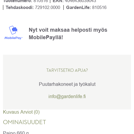
Tuotenumero:
810516
EAN:
4046436039043
Tehdaskoodi:
729102.0000
GardenLife:
810516
Nyt voit maksaa helposti myös
MobilePayllä!
TARVITSETKO APUA?
Puutarhakoneet ja työkalut
info@gardenlife.fi
Kuvaus
Arviot (0)
OMINAISUUDET
Paino 660 g