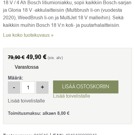
18 V / 4 Ah Bosch litiumioniakku, sopii kaikkiin Bosch-sarjan
ja Gloria 18 V -akkulaitteisiin (Multibrush li-on (vuodesta
2020), WeedBrush li-on ja MultiJet 18 V malleihin). Sekä
kaikkiin muihin Bosch 18 V:n koti- ja puutarhalaitteisiin.
Lue koko tuotekuvaus »
Alkuperäinen
49,90
€
Nykyinen
79,90
€
(sis. alv)
hinta
hinta
Varastossa
oli:
on:
Määrä:
79,90 €.
49,90 €.
4 Ah ladattava Bosch-akku Gloria määrä
-
+
LISÄÄ OSTOSKORIIN
Lisää toivelistalle
Lisää toivelistalle
Toimitusmaksu:
alkaen
8,00
€