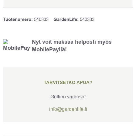
kannen
kahvan
osat.
määrä
Tuotenumero:
540333
GardenLife:
540333
Nyt voit maksaa helposti myös
MobilePayllä!
TARVITSETKO APUA?
Grillien varaosat
info@gardenlife.fi