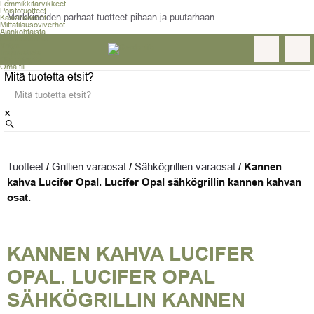
Lemmikkitarvikkeet
Poistotuotteet
Markkinoiden parhaat tuotteet pihaan ja puutarhaan
Kasvihuoneet
Mittatilausoviverhot
Ajankohtaista
Asiakastarinat
Yritys
Inspiraatiota
Ota yhteyttä
Oma tili
Mitä tuotetta etsit?
×
Tuotteet
/
Grillien varaosat
/
Sähkögrillien varaosat
/
Kannen
kahva Lucifer Opal. Lucifer Opal sähkögrillin kannen kahvan
osat.
KANNEN KAHVA LUCIFER
OPAL. LUCIFER OPAL
SÄHKÖGRILLIN KANNEN