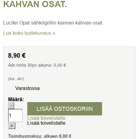
KAHVAN OSAT.
Lucifer Opal sähkögrillin kannen kahvan osat.
Lue koko tuotekuvaus »
8,90
€
Alin hinta 30pv aikana:
0,00
€
.
(sis. alv)
Varastossa
Määrä:
Kannen
-
LISÄÄ OSTOSKORIIN
kahva
Lucifer
Lisää toivelistalle
Opal.
Lisää toivelistalle
Lucifer
+
Opal
sähkögrillin
Toimitusmaksu:
alkaen
8,00
€