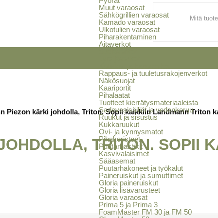
Pyörät
Muut varaosat
Sähkögrillien varaosat
Kamado varaosat
Ulkotulien varaosat
Piharakentaminen
Aitaverkot
Suojaverkot
Jyrsijäverkot
Katiska- ja kanaverkot
Rappaus- ja tuuletusrakojenverkot
Näkösuojat
Kaariportit
Pihalaatat
Tuotteet kierrätysmateriaaleista
Sadevesisäiliöt ja vedenkeruu
Piezon kärki johdolla, Triton. Sopii kaikkiin Landmann Triton ka
Ruukut ja sisustus
Kukkaruukut
Ovi- ja kynnysmatot
Pihakoristeet
OHDOLLA, TRITON. SOPII 
Puutarhasäkit
Kasvivalaisimet
Sääasemat
Puutarhakoneet ja työkalut
Paineruiskut ja sumuttimet
Gloria paineruiskut
Gloria lisävarusteet
Gloria varaosat
Prima 5 ja Prima 3
FoamMaster FM 30 ja FM 50