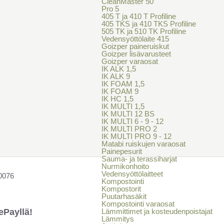
CleanMaster 50
Pro 5
405 T ja 410 T Profiline
405 TKS ja 410 TKS Profiline
505 TK ja 510 TK Profiline
Vedensyöttölaite 415
Goizper paineruiskut
Goizper lisävarusteet
Goizper varaosat
IK ALK 1,5
IK ALK 9
IK FOAM 1,5
IK FOAM 9
IK HC 1,5
IK MULTI 1,5
IK MULTI 12 BS
IK MULTI 6 - 9 - 12
IK MULTI PRO 2
IK MULTI PRO 9 - 12
Matabi ruiskujen varaosat
Painepesurit
Sauma- ja terassiharjat
Nurmikonhoito
Vedensyöttölaitteet
0076
Kompostointi
Kompostorit
Puutarhasäkit
Kompostointi varaosat
ePayllä!
Lämmittimet ja kosteudenpoistajat
Lämmitys