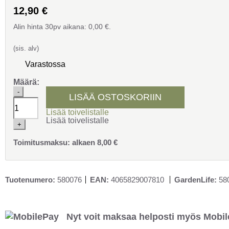
12,90
€
Alin hinta 30pv aikana:
0,00
€
.
(sis. alv)
Varastossa
Määrä:
Landmann
-
LISÄÄ OSTOSKORIIN
Piezon
kärki
Lisää toivelistalle
johdolla,
Lisää toivelistalle
Triton.
+
Sopii
kaikkiin
Toimitusmaksu:
alkaen
8,00
€
Landmann
Triton
kaasugrilleihin.
määrä
Tuotenumero:
580076
EAN:
4065829007810
GardenLife:
58
Nyt voit maksaa helposti myös Mobil