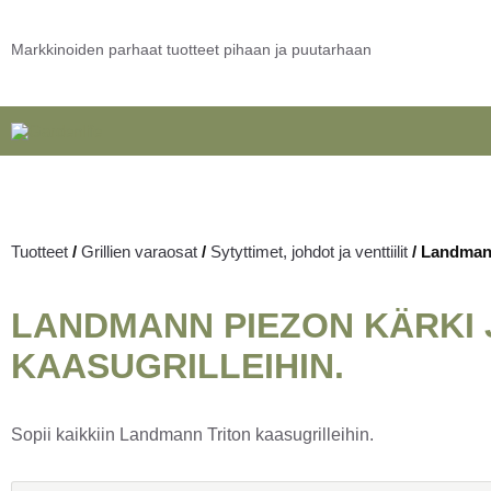
Markkinoiden parhaat tuotteet pihaan ja puutarhaan
Tuotteet
/
Grillien varaosat
/
Sytyttimet, johdot ja venttiilit
/
Landmann 
LANDMANN PIEZON KÄRKI J
KAASUGRILLEIHIN.
Sopii kaikkiin Landmann Triton kaasugrilleihin.