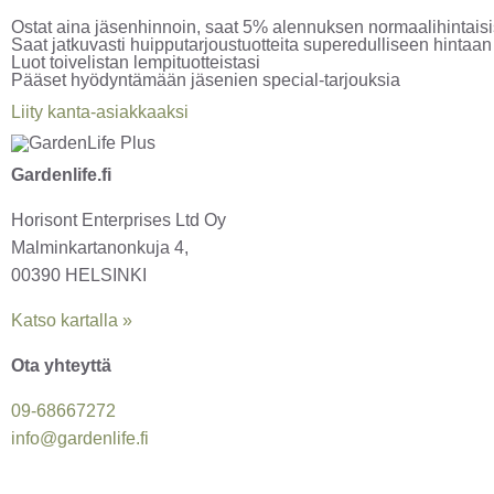
Ostat aina jäsenhinnoin, saat 5% alennuksen normaalihintaisis
Saat jatkuvasti huipputarjoustuotteita superedulliseen hintaan
Luot toivelistan lempituotteistasi
Pääset hyödyntämään jäsenien special-tarjouksia
Liity kanta-asiakkaaksi
Gardenlife.fi
Horisont Enterprises Ltd Oy
Malminkartanonkuja 4,
00390 HELSINKI
Katso kartalla »
Ota yhteyttä
09-6866
7272
info@gardenlife.fi
Facebook
Instagram