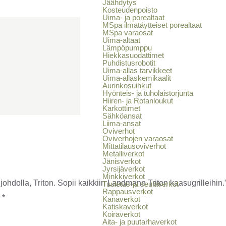
Jäähdytys
Kosteudenpoisto
Uima- ja porealtaat
MSpa ilmatäytteiset porealtaat
MSpa varaosat
Uima-altaat
Lämpöpumppu
Hiekkasuodattimet
Puhdistusrobotit
Uima-allas tarvikkeet
Uima-allaskemikaalit
Aurinkosuihkut
Hyönteis- ja tuholaistorjunta
Hiiren- ja Rotanloukut
Karkottimet
Sähköansat
Liima-ansat
Oviverhot
Oviverhojen varaosat
Mittatilausoviverhot
Metalliverkot
Jänisverkot
Jyrsijäverkot
Minkkiverkot
ohdolla, Triton. Sopii kaikkiin Landmann Triton kaasugrilleihin.
Tuuletus-ja seulaverkot
Rappausverkot
y
*
Kanaverkot
Katiskaverkot
Koiraverkot
Aita- ja puutarhaverkot