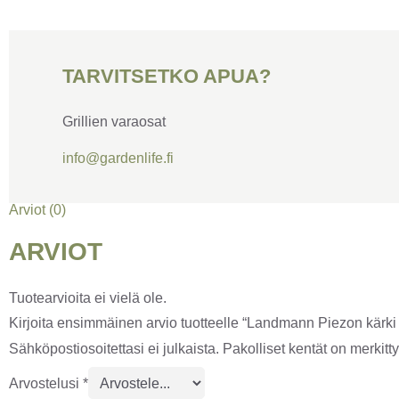
TARVITSETKO APUA?
Grillien varaosat
info@gardenlife.fi
Arviot (0)
ARVIOT
Tuotearvioita ei vielä ole.
Kirjoita ensimmäinen arvio tuotteelle “Landmann Piezon kärki j
Sähköpostiosoitettasi ei julkaista.
Pakolliset kentät on merkitt
Arvostelusi
*