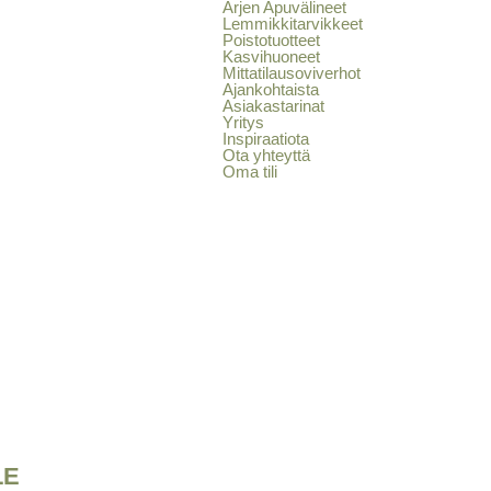
Arjen Apuvälineet
Lemmikkitarvikkeet
Poistotuotteet
Kasvihuoneet
Mittatilausoviverhot
Ajankohtaista
Asiakastarinat
Yritys
Inspiraatiota
Ota yhteyttä
Oma tili
LE