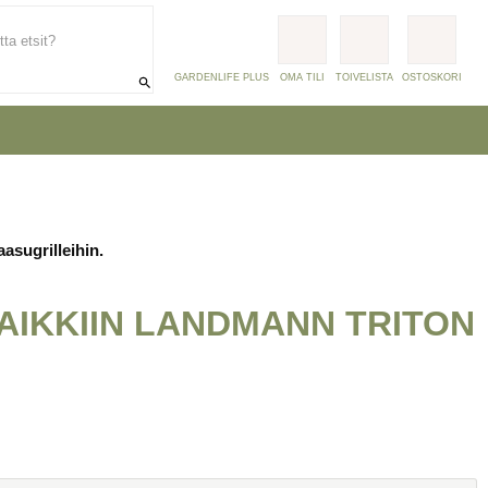
Mitä tuotetta etsit?
×
GARDENLIFE PLUS
OMA TILI
TOIVELISTA
OSTOSKORI
asugrilleihin.
KAIKKIIN LANDMANN TRITON