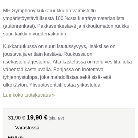
MH Symphony kukkaruukku on valmistettu
ympäristöystävällisestä 100 %:sta kierrätysmateriaalista
(autonrenkaat). Pakkasenkestävä ja rikkoutumaton ruukku
sopii kaikkiin vuodenaikoihin.
Kukkaruukussa on suuri istutussyvyys, lisäksi se on
joustava ja erittäin kestävä. Ruukussa on
itsekastelujärjestelmä: Alta kastelussa on reilu vesitila, joka
vähentää kasteluväliä. Pohjassa on irrotettava
tyhjennystulppa, joka mahdollistaa sekä sisä- että
ulkokäytön. Ylivuotoventtiili estää ylikastelua.
Lue koko tuotekuvaus »
Alkuperäinen
19,90
€
Nykyinen
31,90
€
(sis. alv)
hinta
hinta
Varastossa
oli:
on: