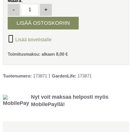
Määrä:
31,90 €.
19,90 €.
MH Symphony kukkaruukku 50 cm vihreä määrä
-
+
LISÄÄ OSTOSKORIIN
Lisää toivelistalle
Toimitusmaksu:
alkaen
8,00
€
Tuotenumero:
173871
GardenLife:
173871
Nyt voit maksaa helposti myös
MobilePayllä!