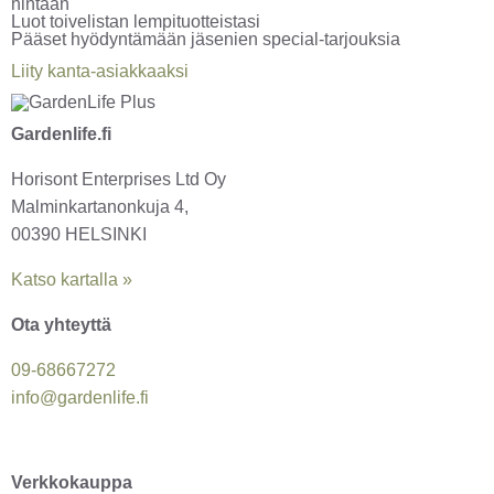
hintaan
Luot toivelistan lempituotteistasi
Pääset hyödyntämään jäsenien special-tarjouksia
Liity kanta-asiakkaaksi
Gardenlife.fi
Horisont Enterprises Ltd Oy
Malminkartanonkuja 4,
00390 HELSINKI
Katso kartalla »
Ota yhteyttä
09-6866
7272
info@gardenlife.fi
Facebook
Instagram
Verkkokauppa