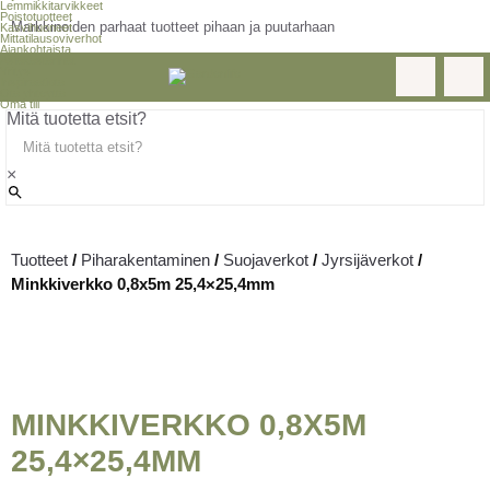
Lemmikkitarvikkeet
Poistotuotteet
Markkinoiden parhaat tuotteet pihaan ja puutarhaan
Kasvihuoneet
Mittatilausoviverhot
Ajankohtaista
Asiakastarinat
Yritys
Inspiraatiota
Ota yhteyttä
Oma tili
Mitä tuotetta etsit?
×
Tuotteet
/
Piharakentaminen
/
Suojaverkot
/
Jyrsijäverkot
/
Minkkiverkko 0,8x5m 25,4×25,4mm
MINKKIVERKKO 0,8X5M
25,4×25,4MM