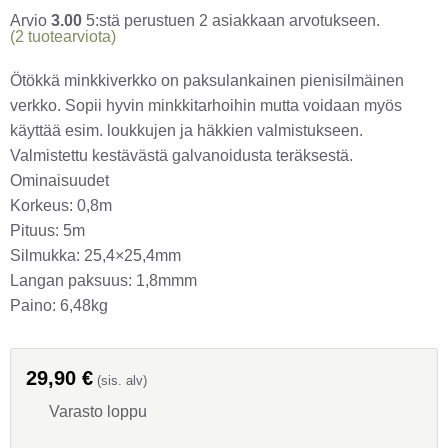
Arvio
3.00
5:stä perustuen
2
asiakkaan arvotukseen.
(
2
tuotearviota)
Ötökkä minkkiverkko on paksulankainen pienisilmäinen
verkko. Sopii hyvin minkkitarhoihin mutta voidaan myös
käyttää esim. loukkujen ja häkkien valmistukseen.
Valmistettu kestävästä galvanoidusta teräksestä.
Ominaisuudet
Korkeus: 0,8m
Pituus: 5m
Silmukka: 25,4×25,4mm
Langan paksuus: 1,8mmm
Paino: 6,48kg
29,90
€
(sis. alv)
Varasto loppu