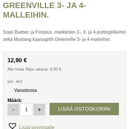
GREENVILLE 3- JA 4-
MALLEIHIN.
Sopii Barbec ja Fireplus -merkkisiin 2-, 3- ja 4-poltingrilleihin
sekä Mustang kaasugrilli Greenville 3- ja 4-malleihin.
12,90
€
Alin hinta 30pv aikana:
0,00
€
.
(sis. alv)
Varastossa
Määrä:
Pääpolttimen venttiili ja piezo. Sopii Barbec ja Fireplus 2-, 3
LISÄÄ OSTOSKORIIN
-
+
Lisää toivelistalle