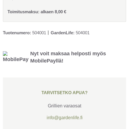
Toimitusmaksu:
alkaen
8,00
€
Tuotenumero:
504001
GardenLife:
504001
Nyt voit maksaa helposti myös
MobilePayllä!
TARVITSETKO APUA?
Grillien varaosat
info@gardenlife.fi