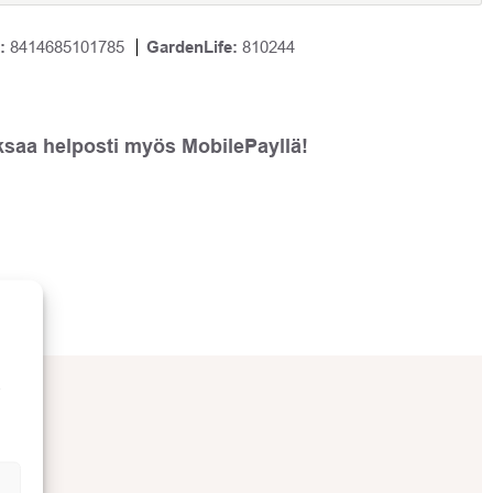
:
8414685101785
GardenLife:
810244
ksaa helposti myös MobilePayllä!
ä