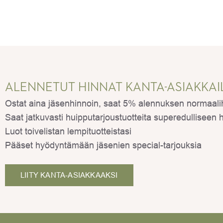
ALENNETUT HINNAT KANTA-ASIAKKAI
Ostat aina jäsenhinnoin, saat 5% alennuksen normaalihi
Saat jatkuvasti huipputarjoustuotteita superedulliseen 
Luot toivelistan lempituotteistasi
Pääset hyödyntämään jäsenien special-tarjouksia
LIITY KANTA-ASIAKKAAKSI