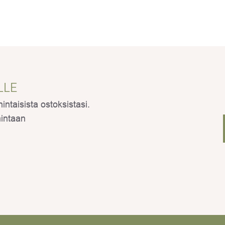
LLE
ntaisista ostoksistasi.
hintaan