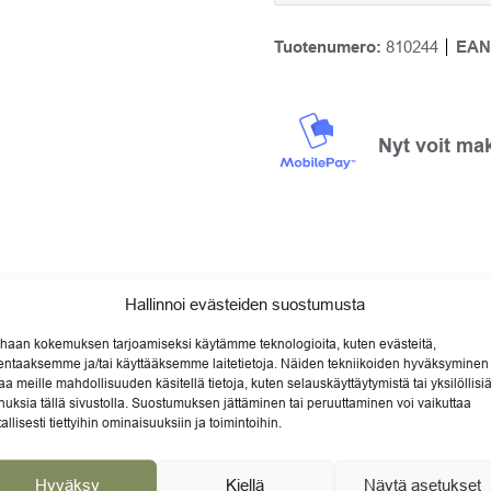
Tuotenumero:
810244
EAN
Nyt voit ma
Hallinnoi evästeiden suostumusta
haan kokemuksen tarjoamiseksi käytämme teknologioita, kuten evästeitä,
lentaaksemme ja/tai käyttääksemme laitetietoja. Näiden tekniikoiden hyväksyminen
aa meille mahdollisuuden käsitellä tietoja, kuten selauskäyttäytymistä tai yksilöllisi
nuksia tällä sivustolla. Suostumuksen jättäminen tai peruuttaminen voi vaikuttaa
tallisesti tiettyihin ominaisuuksiin ja toimintoihin.
Hyväksy
Kiellä
Näytä asetukset