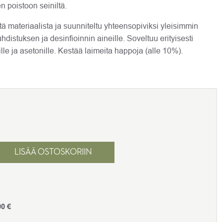
ien poistoon seiniltä.
stä materiaalista ja suunniteltu yhteensopiviksi yleisimmin
hdistuksen ja desinfioinnin aineille. Soveltuu erityisesti
ille ja asetonille. Kestää laimeita happoja (alle 10%).
 9 Goizper määrä
LISÄÄ OSTOSKORIIN
00
€