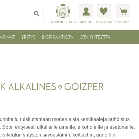
GARDENLIFE PLUS
OMA TILI
TOIVELISTA
OSTOSKORI
ARINAT
YRITYS
INSPIRAATIOTA
OTA YHTEYTTÄ
IK ALKALINES 9 GOIZPER
unniteltu ruiskuttamaan monenlaisia kemikaaleja puhdistus-
 Sopii erityisesti alkalisille aineille, alkoholeille ja asetoneille.
arvikealan yritysten siivoustöihin, keittiöihin, uuneihin,