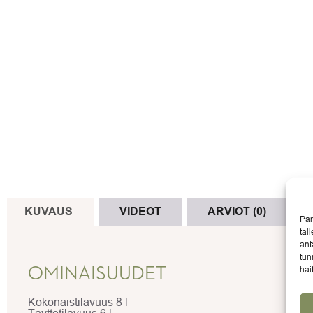
KUVAUS
VIDEOT
ARVIOT (0)
Par
tal
ant
tun
hai
OMINAISUUDET
Kokonaistilavuus 8 l
Täyttötilavuus 6 l