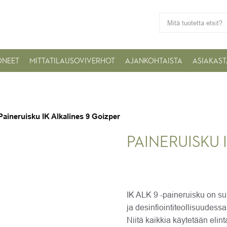
ONEET
MITTATILAUSOVIVERHOT
AJANKOHTAISTA
ASIAKAST
Paineruisku IK Alkalines 9 Goizper
PAINERUISKU 
IK ALK 9 -paineruisku on su
ja desinfiointiteollisuudessa.
Niitä kaikkia käytetään elint