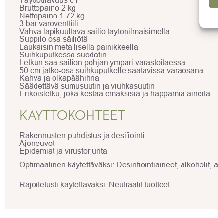
Bruttopaino 2 kg
Nettopaino 1.72 kg
3 bar varoventtiili
Vahva läpikuultava säiliö täytönilmaisimella
Suppilo osa säiliötä
Laukaisin metallisella painikkeella
Suihkuputkessa suodatin
Letkun saa säiliön pohjan ympäri varastoitaessa
50 cm jatko-osa suihkuputkelle saatavissa varaosana
Kahva ja olkapäähihna
Säädettävä sumusuutin ja viuhkasuutin
Erikoisletku, joka kestää emäksisiä ja happamia aineita
KÄYTTÖKOHTEET
Rakennusten puhdistus ja desifiointi
Ajoneuvot
Epidemiat ja virustorjunta
Optimaalinen käytettäväksi: Desinfiointiaineet, alkoholit, alk
Rajoitetusti käytettäväksi: Neutraalit tuotteet