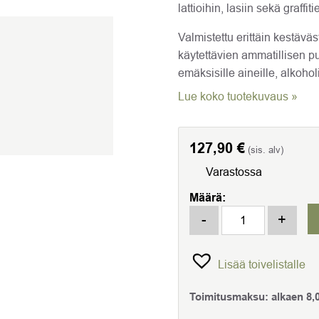
lattioihin, lasiin sekä graffit
Valmistettu erittäin kestävä
käytettävien ammatillisen pu
emäksisille aineille, alkohol
Lue koko tuotekuvaus »
127,90
€
(sis. alv)
Varastossa
Määrä:
Paineruisku IK Alkalines
-
+
Lisää toivelistalle
Toimitusmaksu:
alkaen
8,