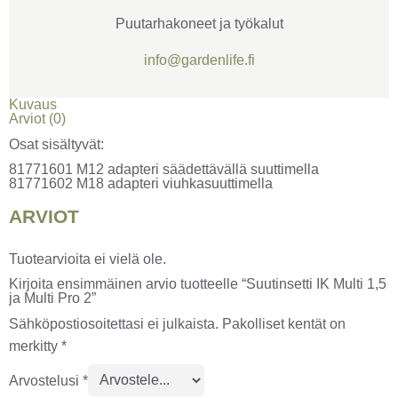
Puutarhakoneet ja työkalut
info@gardenlife.fi
Kuvaus
Arviot (0)
Osat sisältyvät:
81771601 M12 adapteri säädettävällä suuttimella
81771602 M18 adapteri viuhkasuuttimella
ARVIOT
Tuotearvioita ei vielä ole.
Kirjoita ensimmäinen arvio tuotteelle “Suutinsetti IK Multi 1,5
ja Multi Pro 2”
Sähköpostiosoitettasi ei julkaista.
Pakolliset kentät on
merkitty
*
Arvostelusi
*