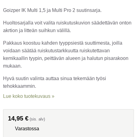
Goizper IK Multi 1,5 ja Multi Pro 2 suutinsarja.
Huoltosarjalla voit valita ruiskutuskuvion säädettävän onton
akrtion ja litteän suihkun välillä.
Pakkaus koostuu kahden tyyppsiestä suuttimesta, joilla
voidaan säätää ruiskutustarkkuutta ruiskutettavan
kemikaallin tyypin, peittävän alueen ja halutun pisarakoon
mukaan.
Hyvä suutin valinta auttaa sinua tekemään työsi
tehokkaammin.
Lue koko tuotekuvaus »
14,95
€
(sis. alv)
Varastossa