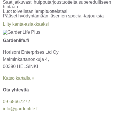
Saat jatkuvasti huipputarjoustuotteita superedulliseen
hintaan
Luot toivelistan lempituotteistasi
Pääset hyödyntämään jäsenien special-tarjouksia
Liity kanta-asiakkaaksi
Gardenlife.fi
Horisont Enterprises Ltd Oy
Malminkartanonkuja 4,
00390 HELSINKI
Katso kartalla »
Ota yhteyttä
09-6866
7272
info@gardenlife.fi
Facebook
Instagram