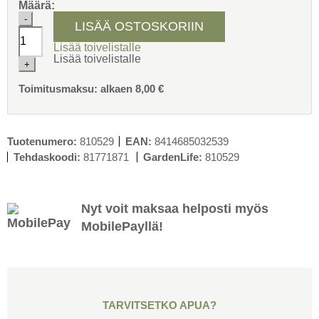
Määrä:
Suutinsetti
-
LISÄÄ OSTOSKORIIN
IK
Multi
Lisää toivelistalle
1,5
Lisää toivelistalle
ja
+
Multi
Pro
Toimitusmaksu:
alkaen
8,00
€
2
määrä
Tuotenumero:
810529
EAN:
8414685032539
Tehdaskoodi:
81771871
GardenLife:
810529
Nyt voit maksaa helposti myös
MobilePayllä!
TARVITSETKO APUA?