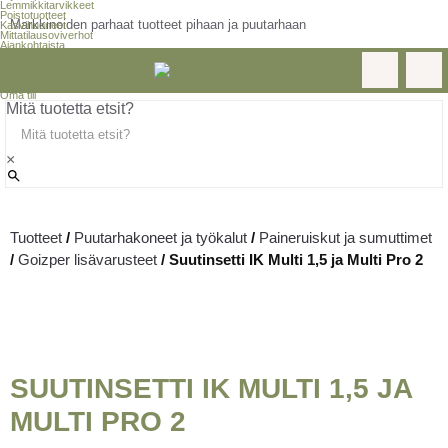
Lemmikkitarvikkeet
Poistotuotteet
Markkinoiden parhaat tuotteet pihaan ja puutarhaan
Kasvihuoneet
Mittatilausoviverhot
Ajankohtaista
Asiakastarinat
Yritys
Inspiraatiota
Ota yhteyttä
Oma tili
Mitä tuotetta etsit?
×
Tuotteet
/
Puutarhakoneet ja työkalut
/
Paineruiskut ja sumuttimet
/
Goizper lisävarusteet
/
Suutinsetti IK Multi 1,5 ja Multi Pro 2
SUUTINSETTI IK MULTI 1,5 JA
MULTI PRO 2