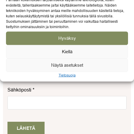
evästeitä, tallentaaksemme ja/tai käyttääksemme laitetietoja. Näiden
tekniikoiden hyväksyminen antaa meille mahdollisuuden käsitellä tietoja,
kuten selauskäyttäytymistä tai yksilöllisiä tunnuksia tällä sivustolla.
Arviosi
*
Suostumuksen jättäminen tai peruuttaminen voi vaikuttaa haitallisesti
tiettyihin ominaisuuksiin ja toimintoihin.
Hyväksy
Kiellä
Nimi
*
Näytä asetukset
Tietosuoja
Sähköposti
*