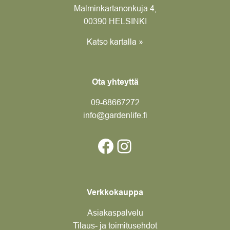
Malminkartanonkuja 4,
00390 HELSINKI
Katso kartalla »
Ota yhteyttä
09-6866
7272
info@gardenlife.fi
Facebook
Instagram
Verkkokauppa
Asiakaspalvelu
Tilaus- ja toimitusehdot