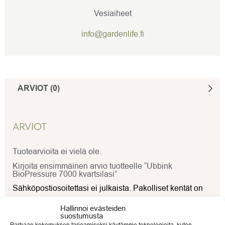
Vesiaiheet
info@gardenlife.fi
ARVIOT (0)
ARVIOT
Tuotearvioita ei vielä ole.
Kirjoita ensimmäinen arvio tuotteelle “Ubbink
BioPressure 7000 kvartsilasi”
Sähköpostiosoitettasi ei julkaista.
Pakolliset kentät on
merkitty
*
Hallinnoi evästeiden
suostumusta
Arvostelusi
*
Parhaan kokemuksen tarjoamiseksi käytämme teknologioita, kuten