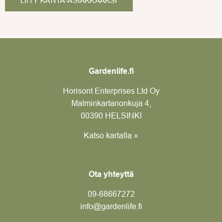
LIITY KANTA-ASIAKKAAKSI
Gardenlife.fi
Horisont Enterprises Ltd Oy
Malminkartanonkuja 4,
00390 HELSINKI
Katso kartalla »
Ota yhteyttä
09-6866
7272
info@gardenlife.fi