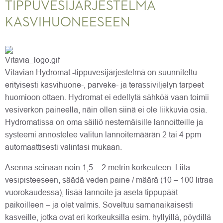
TIPPUVESIJÄRJESTELMÄ
KASVIHUONEESEEN
Vitavian Hydromat -tippuvesijärjestelmä on suunniteltu
erityisesti kasvihuone-, parveke- ja terassiviljelyn tarpeet
huomioon ottaen. Hydromat ei edellytä sähköä vaan toimii
vesiverkon paineella, näin ollen siinä ei ole liikkuvia osia.
Hydromatissa on oma säiliö nestemäisille lannoitteille ja
systeemi annostelee valitun lannoitemäärän 2 tai 4 ppm
automaattisesti valintasi mukaan.
Asenna seinään noin 1,5 – 2 metrin korkeuteen. Liitä
vesipisteeseen, säädä veden paine / määrä (10 – 100 litraa
vuorokaudessa), lisää lannoite ja aseta tippupäät
paikoilleen – ja olet valmis. Soveltuu samanaikaisesti
kasveille, jotka ovat eri korkeuksilla esim. hyllyillä, pöydillä