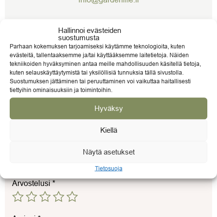
Hallinnoi evästeiden
suostumusta
Parhaan kokemuksen tarjoamiseksi käytämme teknologioita, kuten
ARVIOT (0)
evästeitä, tallentaaksemme ja/tai käyttääksemme laitetietoja. Näiden
tekniikoiden hyväksyminen antaa meille mahdollisuuden käsitellä tietoja,
kuten selauskäyttäytymistä tai yksilöllisiä tunnuksia tällä sivustolla.
Suostumuksen jättäminen tai peruuttaminen voi vaikuttaa haitallisesti
ARVIOT
tiettyihin ominaisuuksiin ja toimintoihin.
Hyväksy
Tuotearvioita ei vielä ole.
Kirjoita ensimmäinen arvio tuotteelle “VITAVIA
Kiellä
HYDROMAT TIPPUVESIJÄRJESTELMÄ
KASVIHUONEESEEN”
Näytä asetukset
Sähköpostiosoitettasi ei julkaista.
Pakolliset kentät on
merkitty
*
Tietosuoja
Arvostelusi
*