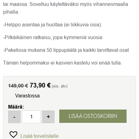
tai maassa. Soveltuu käytettäväksi myös vihannesmaalla
pihalla.
-Helppo asentaa ja huoltaa (ei liikkuvia osia).
-Pitkäikäinen ratkaisu, jopa kymmeniä vuosia
-Paketissa mukana 50 tippupäätä ja kaikki tarvittavat osat
Tämän helpommaksi ei kasvien kastelu voi enää tulla.
Alkuperäinen
73,90
€
Nykyinen
149,00
€
(sis. alv)
hinta
hinta
Varastossa
oli:
on:
Määrä:
149,00 €.
73,90 €.
VITAVIA HYDROMAT TIPPUVESIJÄRJESTELMÄ KASVI
-
+
LISÄÄ OSTOSKORIIN
Lisää toivelistalle