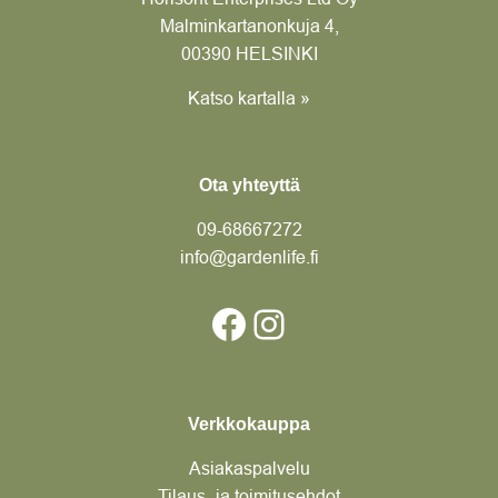
Malminkartanonkuja 4,
00390 HELSINKI
Katso kartalla »
Ota yhteyttä
09-6866
7272
info@gardenlife.fi
Facebook
Instagram
Verkkokauppa
Asiakaspalvelu
Tilaus- ja toimitusehdot