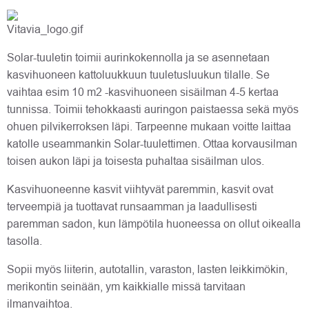
Solar-tuuletin toimii aurinkokennolla ja se asennetaan
kasvihuoneen kattoluukkuun tuuletusluukun tilalle. Se
vaihtaa esim 10 m2 -kasvihuoneen sisäilman 4-5 kertaa
tunnissa. Toimii tehokkaasti auringon paistaessa sekä myös
ohuen pilvikerroksen läpi. Tarpeenne mukaan voitte laittaa
katolle useammankin Solar-tuulettimen. Ottaa korvausilman
toisen aukon läpi ja toisesta puhaltaa sisäilman ulos.
Kasvihuoneenne kasvit viihtyvät paremmin, kasvit ovat
terveempiä ja tuottavat runsaamman ja laadullisesti
paremman sadon, kun lämpötila huoneessa on ollut oikealla
tasolla.
Sopii myös liiterin, autotallin, varaston, lasten leikkimökin,
merikontin seinään, ym kaikkialle missä tarvitaan
ilmanvaihtoa.