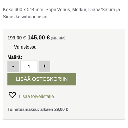
Koko 600 x 544 mm. Sopii Venus, Merkur, Diana/Saturn ja
Sirius kasvihuoneisiin.
Alkuperäinen
Nykyinen
145,00
€
199,00
€
(sis. alv)
hinta
hinta
Varastossa
oli:
on:
Määrä:
199,00 €.
145,00 €.
Vitavia Solar tuuletin kasvihuoneeseen 600 x 544 mm määr
-
+
LISÄÄ OSTOSKORIIN
Lisää toivelistalle
Toimitusmaksu:
alkaen
29,00
€