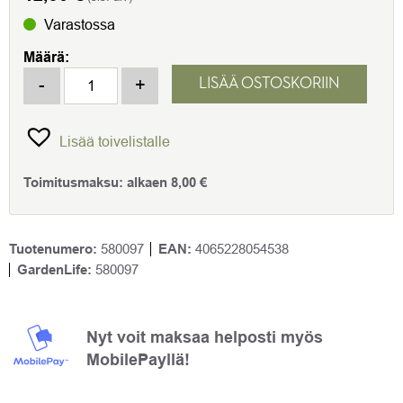
Varastossa
Määrä:
Landmann Pyörä, ei lukittava Rexon. Sopii kaikkiin Landma
-
+
LISÄÄ OSTOSKORIIN
Lisää toivelistalle
Toimitusmaksu:
alkaen
8,00
€
Tuotenumero:
580097
EAN:
4065228054538
GardenLife:
580097
Nyt voit maksaa helposti myös
MobilePayllä!