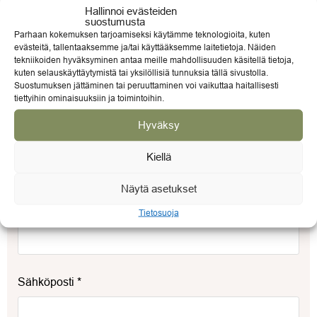
Hallinnoi evästeiden
Sähköpostiosoitettasi ei julkaista.
Pakolliset kentät on
suostumusta
Parhaan kokemuksen tarjoamiseksi käytämme teknologioita, kuten
merkitty
*
evästeitä, tallentaaksemme ja/tai käyttääksemme laitetietoja. Näiden
Arvostelusi
*
tekniikoiden hyväksyminen antaa meille mahdollisuuden käsitellä tietoja,
kuten selauskäyttäytymistä tai yksilöllisiä tunnuksia tällä sivustolla.
Suostumuksen jättäminen tai peruuttaminen voi vaikuttaa haitallisesti
tiettyihin ominaisuuksiin ja toimintoihin.
Arviosi
*
Hyväksy
Kiellä
Näytä asetukset
Nimi
*
Tietosuoja
Sähköposti
*