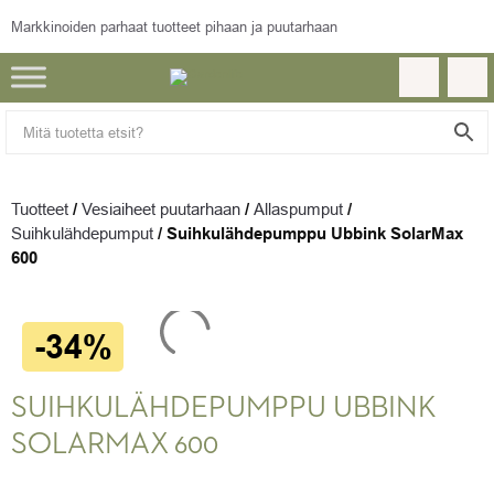
Markkinoiden parhaat tuotteet pihaan ja puutarhaan
Tuotteet
/
Vesiaiheet puutarhaan
/
Allaspumput
/
Suihkulähdepumput
/
Suihkulähdepumppu Ubbink SolarMax
600
-34%
SUIHKULÄHDEPUMPPU UBBINK
SOLARMAX 600