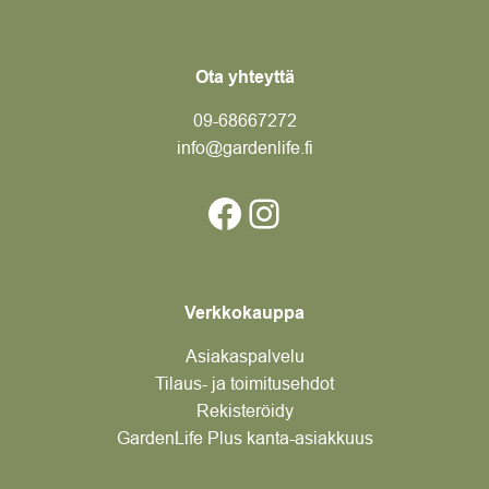
Ota yhteyttä
09-6866
7272
info@gardenlife.fi
Facebook
Instagram
Verkkokauppa
Asiakaspalvelu
Tilaus- ja toimitusehdot
Rekisteröidy
GardenLife Plus kanta-asiakkuus