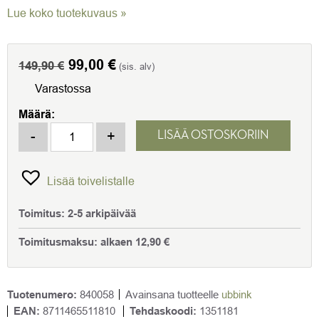
Lue koko tuotekuvaus »
Alkuperäinen
99,00
€
Nykyinen
149,90
€
(sis. alv)
hinta
hinta
Varastossa
oli:
on:
Määrä:
149,90 €.
99,00 €.
Suihkulähdepumppu Ubbink SolarMax 600 määrä
-
+
LISÄÄ OSTOSKORIIN
Lisää toivelistalle
Toimitus:
2-5 arkipäivää
Toimitusmaksu:
alkaen
12,90
€
Tuotenumero:
840058
Avainsana tuotteelle
ubbink
EAN:
8711465511810
Tehdaskoodi:
1351181