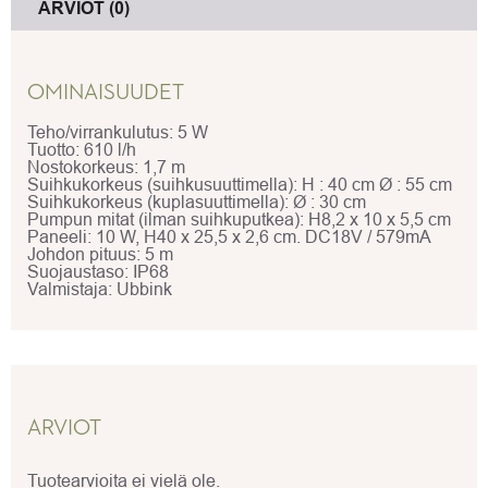
ARVIOT (0)
OMINAISUUDET
Teho/virrankulutus: 5 W
Tuotto: 610 l/h
Nostokorkeus: 1,7 m
Suihkukorkeus (suihkusuuttimella): H : 40 cm Ø : 55 cm
Suihkukorkeus (kuplasuuttimella): Ø : 30 cm
Pumpun mitat (ilman suihkuputkea): H8,2 x 10 x 5,5 cm
Paneeli: 10 W, H40 x 25,5 x 2,6 cm. DC18V / 579mA
Johdon pituus: 5 m
Suojaustaso: IP68
Valmistaja: Ubbink
ARVIOT
Tuotearvioita ei vielä ole.