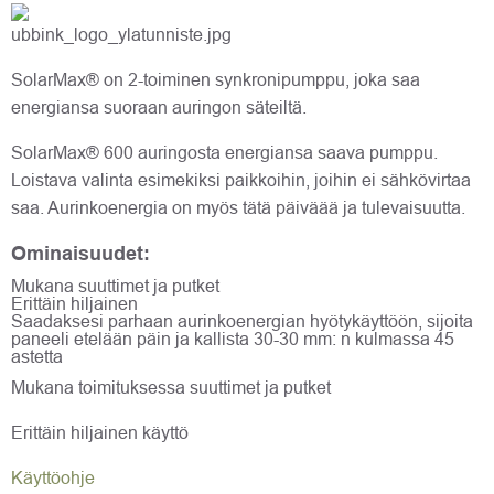
SolarMax® on 2-toiminen synkronipumppu, joka saa
energiansa suoraan auringon säteiltä.
SolarMax® 600 auringosta energiansa saava pumppu.
Loistava valinta esimekiksi paikkoihin, joihin ei sähkövirtaa
saa. Aurinkoenergia on myös tätä päiväää ja tulevaisuutta.
Ominaisuudet:
Mukana suuttimet ja putket
Erittäin hiljainen
Saadaksesi parhaan aurinkoenergian hyötykäyttöön, sijoita
paneeli
etelään päin ja kallista 30-30 mm: n kulmassa
45
astetta
Mukana toimituksessa suuttimet ja putket
Erittäin hiljainen käyttö
Käyttöohje