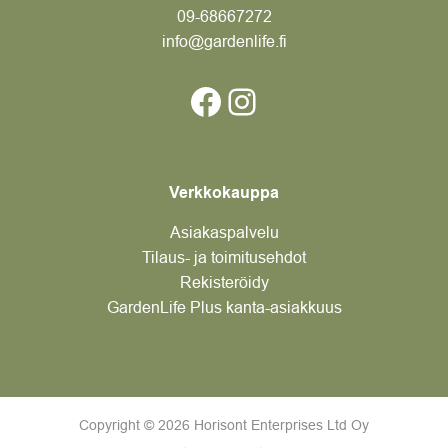
09-6866
7272
info@gardenlife.fi
Facebook
Instagram
Verkkokauppa
Asiakaspalvelu
Tilaus- ja toimitusehdot
Rekisteröidy
GardenLife Plus kanta-asiakkuus
Copyright © 2026 Horisont Enterprises Ltd Oy