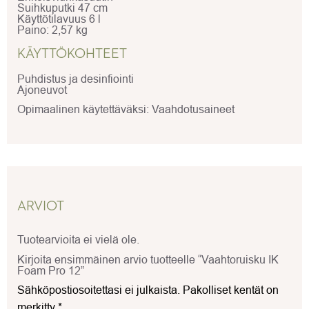
Suihkuputki 47 cm
Käyttötilavuus 6 l
Paino: 2,57 kg
KÄYTTÖKOHTEET
Puhdistus ja desinfiointi
Ajoneuvot
Opimaalinen käytettäväksi: Vaahdotusaineet
ARVIOT
Tuotearvioita ei vielä ole.
Kirjoita ensimmäinen arvio tuotteelle “Vaahtoruisku IK
Foam Pro 12”
Sähköpostiosoitettasi ei julkaista.
Pakolliset kentät on
merkitty
*