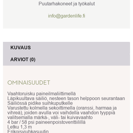
Puutarhakoneet ja työkalut
info@gardenlife.fi
KUVAUS
ARVIOT (0)
OMINAISUUDET
Vaahtoruisku paineilmaliittimellä
Läpikuultava säiliö, nesteen tason helppoon seurantaan
Säiliössä pidike suihkuputkelle
Varustettu kolmella sekoittimella (oranssi, harmaa ja
vihreä), joiden avulla voi vaihdella vaahdon tyyppiä
valitsemalla märkä-, väli- tai kuivavaahto
4 bar / 58 psi paineenpoistoventtiilillä
Letku 1,3 m
Erikoisviuhkasuutin