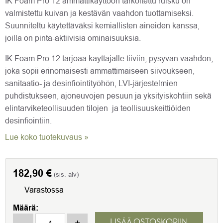
IK Foam Pro 12 ammattikäyttöön tarkoitettu ruisku on
valmistettu kuivan ja kestävän vaahdon tuottamiseksi.
Suunniteltu käytettäväksi kemiallisten aineiden kanssa,
joilla on pinta-aktiivisia ominaisuuksia.
IK Foam Pro 12 tarjoaa käyttäjälle tiiviin, pysyvän vaahdon,
joka sopii erinomaisesti ammattimaiseen siivoukseen,
sanitaatio- ja desinfiointityöhön, LVI-järjestelmien
puhdistukseen, ajoneuvojen pesuun ja yksityiskohtiin sekä
elintarviketeollisuuden tilojen ja teollisuuskeittiöiden
desinfiointiin.
Lue koko tuotekuvaus »
182,90
€
(sis. alv)
Varastossa
Määrä:
Vaahtoruisku IK Foam Pro 12 määrä
-
+
LISÄÄ OSTOSKORIIN