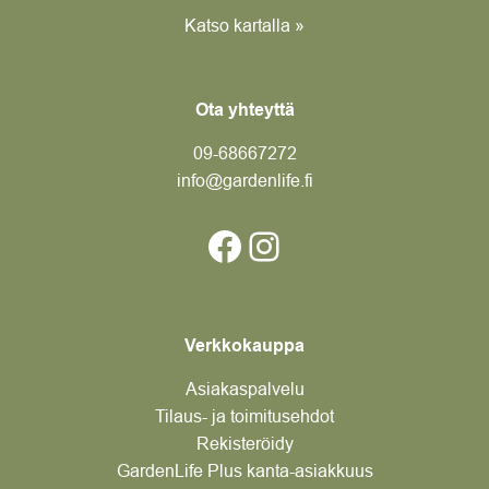
Katso kartalla »
Ota yhteyttä
09-6866
7272
info@gardenlife.fi
Facebook
Instagram
Verkkokauppa
Asiakaspalvelu
Tilaus- ja toimitusehdot
Rekisteröidy
GardenLife Plus kanta-asiakkuus