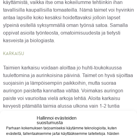
käyttämistä, vaikka itse oma kokeilumme tehtiinkin ihan
tavallisilla kaupallisilla tomaateilla. Nämä taimet voi hyvinkin
antaa lapsille koko kesäksi hoidettavaksi jolloin lapset
ylpeinä esitellä syksymmällä oman työnsä satoa. Samalla
oppivat asioita työnteosta, omatoimisuudesta ja tietysti
kasveista ja biologiasta.
KARKAISU
Taimien karkaisu voidaan aloittaa jo huhti-toukokuussa
tuulettomina ja aurinkoisina päivinä. Taimet on hyvä sijoittaa
suojaisiin ja lämpöisempiin paikkoihin, mutta suoraa
auringon paistetta kannattaa vältää. Voimakas auringon
paiste voi vaurioitaa vielä arkoja lehtiä. Aloita karkaisu
kevyesti pitämällä taimia alussa ulkona vain 1-2 tuntia
kerrallaan ja pidennä ulkonaoloaikaa pikkuhiljaa. Muista
Hallinnoi evästeiden
huolehtia kastelusta, sillä aurinko ja tuuli kuivattavat pienet
suostumusta
Parhaan kokemuksen tarjoamiseksi käytämme teknologioita, kuten
ruukut yllättävän nopeasti.
evästeitä, tallentaaksemme ja/tai käyttääksemme laitetietoja. Näiden