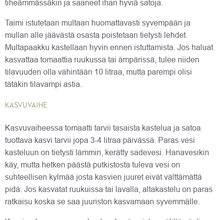
tiheämmässäkin ja saaneet ihan hyviä satoja.
Taimi istutetaan multaan huomattavasti syvempään ja
mullan alle jäävästä osasta poistetaan tietysti lehdet.
Multapaakku kastellaan hyvin ennen istuttamista. Jos haluat
kasvattaa tomaattia ruukussa tai ämpärissä, tulee niiden
tilavuuden olla vähintään 10 litraa, mutta parempi olisi
tätäkin tilavampi astia.
KASVUVAIHE
Kasvuvaiheessa tomaatti tarvii tasaista kastelua ja satoa
tuottava kasvi tarvii jopa 3-4 litraa päivässä. Paras vesi
kasteluun on tietysti lämmin, kerätty sadevesi. Hanavesikin
käy, mutta hetken päästä putkistosta tuleva vesi on
suhteellisen kylmää josta kasvien juuret eivät välttämättä
pidä. Jos kasvatat ruukuissa tai lavalla, altakastelu on paras
ratkaisu koska se saa juuriston kasvamaan syvemmälle.