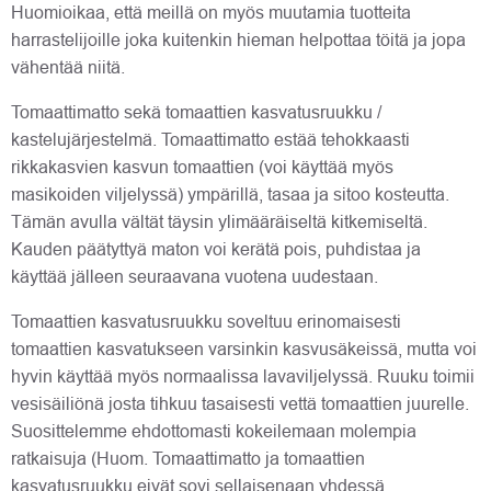
Huomioikaa, että meillä on myös muutamia tuotteita
harrastelijoille joka kuitenkin hieman helpottaa töitä ja jopa
vähentää niitä.
Tomaattimatto sekä tomaattien kasvatusruukku /
kastelujärjestelmä. Tomaattimatto estää tehokkaasti
rikkakasvien kasvun tomaattien (voi käyttää myös
masikoiden viljelyssä) ympärillä, tasaa ja sitoo kosteutta.
Tämän avulla vältät täysin ylimääräiseltä kitkemiseltä.
Kauden päätyttyä maton voi kerätä pois, puhdistaa ja
käyttää jälleen seuraavana vuotena uudestaan.
Tomaattien kasvatusruukku soveltuu erinomaisesti
tomaattien kasvatukseen varsinkin kasvusäkeissä, mutta voi
hyvin käyttää myös normaalissa lavaviljelyssä. Ruuku toimii
vesisäiliönä josta tihkuu tasaisesti vettä tomaattien juurelle.
Suosittelemme ehdottomasti kokeilemaan molempia
ratkaisuja (Huom. Tomaattimatto ja tomaattien
kasvatusruukku eivät sovi sellaisenaan yhdessä