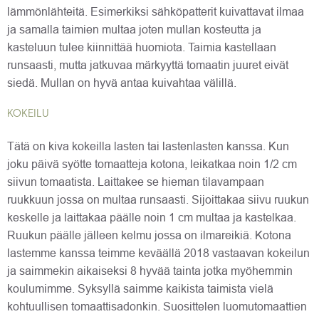
lämmönlähteitä. Esimerkiksi sähköpatterit kuivattavat ilmaa
ja samalla taimien multaa joten mullan kosteutta ja
kasteluun tulee kiinnittää huomiota. Taimia kastellaan
runsaasti, mutta jatkuvaa märkyyttä tomaatin juuret eivät
siedä. Mullan on hyvä antaa kuivahtaa välillä.
KOKEILU
Tätä on kiva kokeilla lasten tai lastenlasten kanssa. Kun
joku päivä syötte tomaatteja kotona, leikatkaa noin 1/2 cm
siivun tomaatista. Laittakee se hieman tilavampaan
ruukkuun jossa on multaa runsaasti. Sijoittakaa siivu ruukun
keskelle ja laittakaa päälle noin 1 cm multaa ja kastelkaa.
Ruukun päälle jälleen kelmu jossa on ilmareikiä. Kotona
lastemme kanssa teimme keväällä 2018 vastaavan kokeilun
ja saimmekin aikaiseksi 8 hyvää tainta jotka myöhemmin
koulumimme. Syksyllä saimme kaikista taimista vielä
kohtuullisen tomaattisadonkin. Suosittelen luomutomaattien