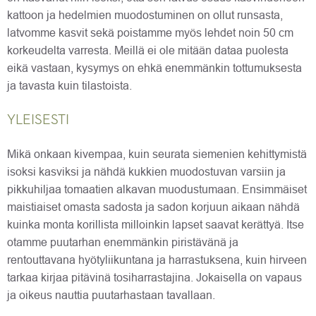
kattoon ja hedelmien muodostuminen on ollut runsasta,
latvomme kasvit sekä poistamme myös lehdet noin 50 cm
korkeudelta varresta. Meillä ei ole mitään dataa puolesta
eikä vastaan, kysymys on ehkä enemmänkin tottumuksesta
ja tavasta kuin tilastoista.
YLEISESTI
Mikä onkaan kivempaa, kuin seurata siemenien kehittymistä
isoksi kasviksi ja nähdä kukkien muodostuvan varsiin ja
pikkuhiljaa tomaatien alkavan muodustumaan. Ensimmäiset
maistiaiset omasta sadosta ja sadon korjuun aikaan nähdä
kuinka monta korillista milloinkin lapset saavat kerättyä. Itse
otamme puutarhan enemmänkin piristävänä ja
rentouttavana hyötyliikuntana ja harrastuksena, kuin hirveen
tarkaa kirjaa pitävinä tosiharrastajina. Jokaisella on vapaus
ja oikeus nauttia puutarhastaan tavallaan.