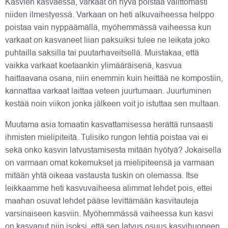
Kasvien kasvaessa, varkaat on hyvä poistaa välittömästi
niiden ilmestyessä. Varkaan on heti alkuvaiheessa helppo
poistaa vain nyppäämällä, myöhemmässä vaiheessa kun
varkaat on kasvaneet liian paksuiksi tulee ne leikata joko
puhtailla saksilla tai puutarhaveitsellä. Muistakaa, että
vaikka varkaat koetaankin ylimääräisenä, kasvua
haittaavana osana, niin enemmin kuin heittää ne kompostiin,
kannattaa varkaat laittaa veteen juurtumaan. Juurtuminen
kestää noin viikon jonka jälkeen voit jo istuttaa sen multaan.
Muutama asia tomaatin kasvattamisessa herättä runsaasti
ihmisten mielipiteitä. Tulisiko rungon lehtiä poistaa vai ei
sekä onko kasvin latvustamisesta mitään hyötyä? Jokaisella
on varmaan omat kokemukset ja mielipiteensä ja varmaan
mitään yhtä oikeaa vastausta tuskin on olemassa. Itse
leikkaamme heti kasvuvaiheesa alimmat lehdet pois, ettei
maahan osuvat lehdet pääse levittämään kasvitauteja
varsinaiseen kasviin. Myöhemmässä vaiheessa kun kasvi
on kasvanut niin isoksi, että sen latvus osuus kasvihuoneen