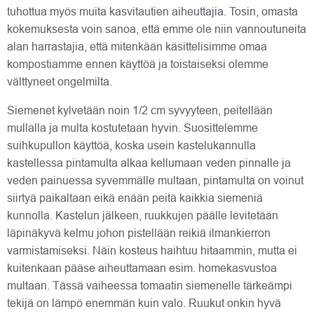
tuhottua myös muita kasvitautien aiheuttajia. Tosin, omasta
kokemuksesta voin sanoa, että emme ole niin vannoutuneita
alan harrastajia, että mitenkään käsittelisimme omaa
kompostiamme ennen käyttöä ja toistaiseksi olemme
välttyneet ongelmilta.
Siemenet kylvetään noin 1/2 cm syvyyteen, peitellään
mullalla ja multa kostutetaan hyvin. Suosittelemme
suihkupullon käyttöä, koska usein kastelukannulla
kastellessa pintamulta alkaa kellumaan veden pinnalle ja
veden painuessa syvemmälle multaan, pintamulta on voinut
siirtyä paikaltaan eikä enään peitä kaikkia siemeniä
kunnolla. Kastelun jälkeen, ruukkujen päälle levitetään
läpinäkyvä kelmu johon pistellään reikiä ilmankierron
varmistamiseksi. Näin kosteus haihtuu hitaammin, mutta ei
kuitenkaan pääse aiheuttamaan esim. homekasvustoa
multaan. Tässä vaiheessa tomaatin siemenelle tärkeämpi
tekijä on lämpö enemmän kuin valo. Ruukut onkin hyvä