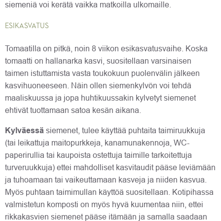
siemeniä voi kerätä vaikka matkoilla ulkomaille.
ESIKASVATUS
Tomaatilla on pitkä, noin 8 viikon esikasvatusvaihe. Koska
tomaatti on hallanarka kasvi, suositellaan varsinaisen
taimen istuttamista vasta toukokuun puolenvälin jälkeen
kasvihuoneeseen. Näin ollen siemenkylvön voi tehdä
maaliskuussa ja jopa huhtikuussakin kylvetyt siemenet
ehtivät tuottamaan satoa kesän aikana.
Kylväessä
siemenet, tulee käyttää puhtaita taimiruukkuja
(tai leikattuja maitopurkkeja, kanamunakennoja, WC-
paperirullia tai kaupoista ostettuja taimille tarkoitettuja
turveruukkuja) ettei mahdolliset kasvitaudit pääse leviämään
ja tuhoamaan tai vaikeuttamaan kasveja ja niiden kasvua.
Myös puhtaan taimimullan käyttöä suositellaan. Kotipihassa
valmistetun komposti on myös hyvä kuumentaa niin, ettei
rikkakasvien siemenet pääse itämään ja samalla saadaan