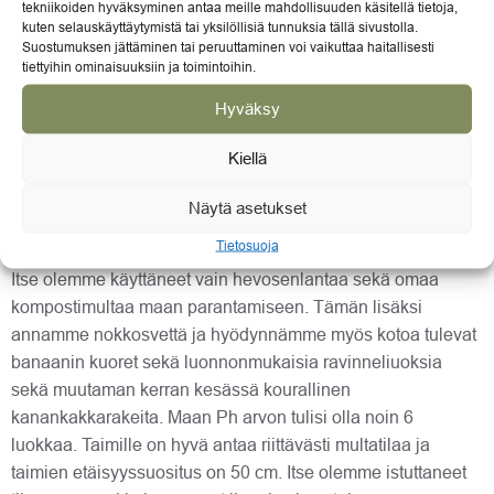
tekniikoiden hyväksyminen antaa meille mahdollisuuden käsitellä tietoja,
ISTUTTAMINEN
kuten selauskäyttäytymistä tai yksilöllisiä tunnuksia tällä sivustolla.
Suostumuksen jättäminen tai peruuttaminen voi vaikuttaa haitallisesti
tiettyihin ominaisuuksiin ja toimintoihin.
Vahvistuneet taimet voidaan istuttaa pysyville paikoilleen
toukokuun 1/2-välin jälkeen hallanvaarojen poistuttua. Jos
Hyväksy
istutat avomaalle, niin suojaisa länsi/eteläseinusta on paras
paikka. On hyvä varata valmiiksi hallaharsoa jos kuitenkin
Kiellä
kylmät yöt Suomen oloissa yllättää, näin voit peitellä taimet
hallaharsolla, joka pitää taimet lämpöisempänä.
Näytä asetukset
Tietosuoja
Tomaatit tykkäävät ravinteikkaasta, kuohkeasta mullasta.
Itse olemme käyttäneet vain hevosenlantaa sekä omaa
kompostimultaa maan parantamiseen. Tämän lisäksi
annamme nokkosvettä ja hyödynnämme myös kotoa tulevat
banaanin kuoret sekä luonnonmukaisia ravinneliuoksia
sekä muutaman kerran kesässä kourallinen
kanankakkarakeita. Maan Ph arvon tulisi olla noin 6
luokkaa. Taimille on hyvä antaa riittävästi multatilaa ja
taimien etäisyyssuositus on 50 cm. Itse olemme istuttaneet