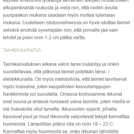
käyttää soveltuvia työkaluja taimenien alkujen nostamiseen
alkuperäisestä ruukusta ja vielä niin, että niiden avulla
juuripaakun mukana saadaan myös multaa tulemaan
mukana. Uudelleen istutusvaiheessa on hyvä istuttaa taimet
selvästi enstistä syvempään niin, että pinnalle jää vain
lehdet ja pieni noin 1-2 cm pätkä vartta.
TAIMIEN KASVATUS
Taimikasvatuksen aikana valon tarve lisääntyy ja onkin
suositeltavaa, että jatkossa taimet pidetään länsi- /
eteläikkunalla. On myös mahdollista, että taimet tarvitsevat
myös lisävaloa, joten kaupallisten kasvulamppujen
hankkimista voi suositella. Omassa kodissamme ikkunat
ovat suuria ja antavat runsaasti valoa taimille, joten meillä ei
ole lisävalolle ollut tarvetta. Ikkunoiden sijainti, pihalla
kasvavat puut ja muut ikkunoita varjostavat tekijät kannattaa
huomioida. Lämpötilan pitäisi olla on noin 18 – 22 C.
Kannattaa myös huomioida se, onko ikkunan lähistöllä