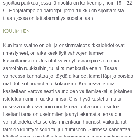
sijoittaa paikkaa jossa lämpötila on korkeampi, noin 18 – 22
C. Pohjalämpö on parempi, joten ruukkujen sijoittamista
tilaan jossa on lattialämmitys suositellaan.
KOULIMINEN
Kun Itämisvaihe on ohi ja ensimmäiset sirkkalehdet ovat
ilmestyneet, on aika keskittyä vahvojen taimien
kasvattamiseen. Jos olet kylvänyt useampia siemeniä
samoihin ruukkuihin, tulisi taimet koulia ensin. Tässä
vaiheessa kannattaa jo käydä alkaneet taimet läpi ja poistaa
mahdolliset huonot alut kokonaan. Kouliessa taimia
käsitellään varovaisesti vaurioiden välttämiseksi ja jokainen
istutetaan omiin ruukkuihinsa. Olisi hyvä kastella multa
uusissa ruukuissa noin muutamaa tuntia ennen siirtoa.
Itseltäni tämä on useinmiten jäänyt tekemättä, enkä ole
voinut todeta, että se olisi mitenkään huonosti vaikuttanut
taimien kehittymiseen tai juurtumiseen. Siirrossa kannattaa