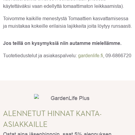
käytettäväksi vaan edellyttä tomaattimaton leikkaamista).
Toivomme kaikille menestystä Tomaattien kasvattamisessa
ja muistakaa kokeille erilaisia lajikkeita joita löytyy runsaasti.
Jos teillä on kysymyksiä niin autamme mielellämme.
Tuotetiedustelut ja asiakaspalvelu:
gardenlife.fi
, 09-6866720
ALENNETUT HINNAT KANTA-
ASIAKKAILLE
Ostat aina jäsenhinnoin, saat 5% alennuksen