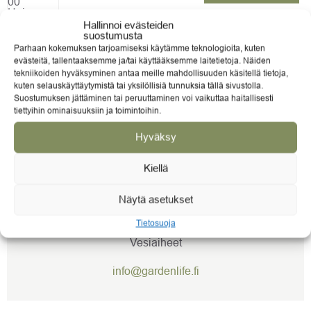
Hallinnoi evästeiden
Puropumppu CascadeMax ECO 16000 Ubbink
suostumusta
Parhaan kokemuksen tarjoamiseksi käytämme teknologioita, kuten
439,00
€
evästeitä, tallentaaksemme ja/tai käyttääksemme laitetietoja. Näiden
OSTOSKORIIN »
tekniikoiden hyväksyminen antaa meille mahdollisuuden käsitellä tietoja,
kuten selauskäyttäytymistä tai yksilöllisiä tunnuksia tällä sivustolla.
Puropumppu SmartMax 10000 Ubbink
Suostumuksen jättäminen tai peruuttaminen voi vaikuttaa haitallisesti
tiettyihin ominaisuuksiin ja toimintoihin.
339,00
€
OSTOSKORIIN »
Hyväksy
Kiellä
Näytä asetukset
TARVITSETKO APUA?
Tietosuoja
Vesiaiheet
info@gardenlife.fi