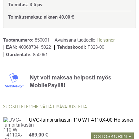
Toimitus:
3-5 pv
Toimitusmaksu:
alkaen
49,00
€
Tuotenumero:
850091
Avainsana tuotteelle
Heissner
EAN:
4006873415022
Tehdaskoodi:
F323-00
GardenLife:
850091
Nyt voit maksaa helposti myös
MobilePayllä!
SUOSITTELEMME NÄITÄ LISÄVARUSTEITA
UVC-lampikirkastin 110 W F4110X-00 Heissner
489,00
€
OSTOSKORIIN »