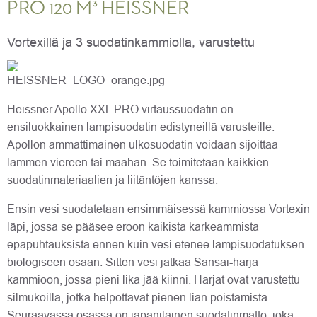
PRO 120 M³ HEISSNER
Vortexillä ja 3 suodatinkammiolla, varustettu
Heissner Apollo XXL PRO virtaussuodatin on
ensiluokkainen lampisuodatin edistyneillä varusteille.
Apollon ammattimainen ulkosuodatin voidaan sijoittaa
lammen viereen tai maahan. Se toimitetaan kaikkien
suodatinmateriaalien ja liitäntöjen kanssa.
Ensin vesi suodatetaan ensimmäisessä kammiossa Vortexin
läpi, jossa se pääsee eroon kaikista karkeammista
epäpuhtauksista ennen kuin vesi etenee lampisuodatuksen
biologiseen osaan. Sitten vesi jatkaa Sansai-harja
kammioon, jossa pieni lika jää kiinni. Harjat ovat varustettu
silmukoilla, jotka helpottavat pienen lian poistamista.
Seuraavassa osassa on japanilainen suodatinmatto, joka