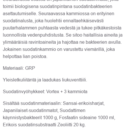
toimii biologisena suodatinpintana suodatinbakteerien
asettautumiselle. Seuraavassa kammiossa on erityinen
suodatinalusta, joka huolehtii ennaltaehkäisevästi
puutarhalammen puhtaasta vedestä ja tukee pitkäkestoista
luonnollista vedenpuhdistusta. Se sitoo haitallisia aineita ja
ylimääräisiä ravintoaineita ja hajottaa ne bakteerien avulla.
Jokainen suodatinkammio on varustettu viemärillä, joka
helpottaa lian poistoa.
Materiaali: GRP
Yleisletkuliitäntä ja laadukas liukuventtiili.
Suodatinvyöhykkeet: Vortex + 3 kammiota
Sisältää suodatinmateriaalin: Sansai-erikoisharjat,
Japanilaiset-suodatinmatot, Suodattimen
käynnistysbakteerit 1000 g, Fosfaatin sideaine 1000 ml,
Erikois suodatinsubstraatti Zeoliitti 20 kg.